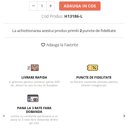
Tricouri clasice
ADAUGA IN COS
Veste de lucru
Impermeabila
Cod Produs:
H13186-L
Combinezoane de lucru
impermeabile
La achizitionarea acestui produs primiti
2
puncte de fidelitate
Costume de ploaie impermeabile
Jachete / Bluze salopeta
Adauga la Favorite
Pantaloni impermeabili
Pelerine de ploaie
Veste de lucru
Industria alimentara
LIVRARE RAPIDA
PUNCTE DE FIDELITATE
si gratuita pentru comenzi peste 500
la fiecare comanda plasata pentru
Manecute
lei, direct la usa ta sau la Easybox
clientii inregistrati
Pantaloni de lucru
Sorturi impermeabile
Pantaloni de lucru in talie
PANA LA 3 RATE FARA
DOBANDA
Pentru sudura
achita cu cardurile partenere si ai
pana la 3 rate fara dobanda direct
Jachete pentru sudura
pe site