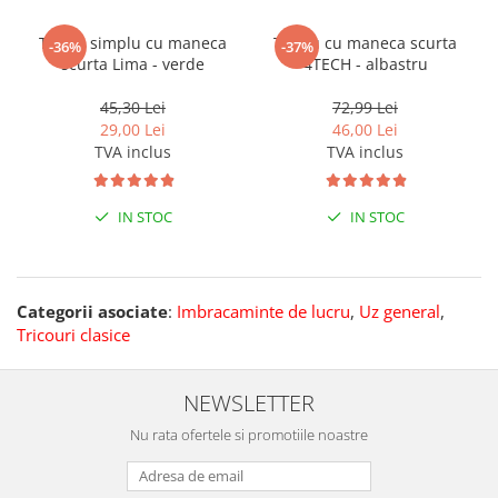
Tricou simplu cu maneca
Tricou cu maneca scurta
-36%
-37%
scurta Lima - verde
4TECH - albastru
45,30 Lei
72,99 Lei
29,00 Lei
46,00 Lei
TVA inclus
TVA inclus
IN STOC
IN STOC
Categorii asociate
:
Imbracaminte de lucru
,
Uz general
,
Tricouri clasice
NEWSLETTER
Nu rata ofertele si promotiile noastre