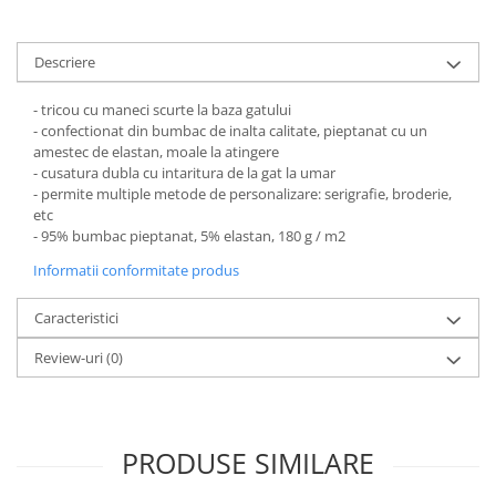
Pantaloni de protectie
Sorturi
Pentru copii
Descriere
Pantaloni de lucru cu pieptar
- tricou cu maneci scurte la baza gatului
Veste de lucru
- confectionat din bumbac de inalta calitate, pieptanat cu un
amestec de elastan, moale la atingere
Pentru femei
- cusatura dubla cu intaritura de la gat la umar
Bluze pentru femei
- permite multiple metode de personalizare: serigrafie, broderie,
etc
Fleece-uri
- 95% bumbac pieptanat, 5% elastan, 180 g / m2
Halate
Informatii conformitate produs
Jachete / Bluze salopeta
Pantaloni de lucru cu pieptar
Caracteristici
Pantaloni de lucru in talie
Review-uri
(0)
Tricouri polo
Veste de lucru
PRODUSE SIMILARE