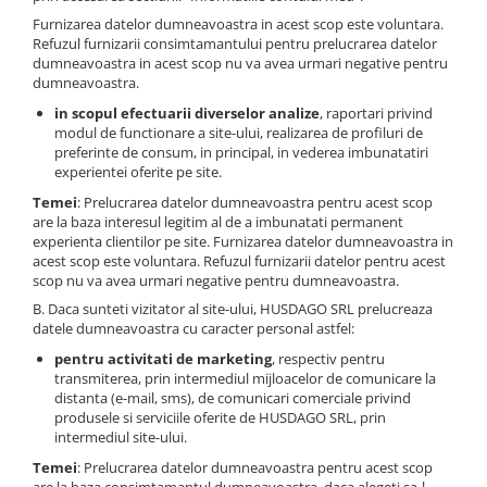
Furnizarea datelor dumneavoastra in acest scop este voluntara.
Refuzul furnizarii consimtamantului pentru prelucrarea datelor
dumneavoastra in acest scop nu va avea urmari negative pentru
dumneavoastra.
in scopul efectuarii diverselor analize
, raportari privind
modul de functionare a site-ului, realizarea de profiluri de
preferinte de consum, in principal, in vederea imbunatatiri
experientei oferite pe site.
Temei
: Prelucrarea datelor dumneavoastra pentru acest scop
are la baza interesul legitim al de a imbunatati permanent
experienta clientilor pe site. Furnizarea datelor dumneavoastra in
acest scop este voluntara. Refuzul furnizarii datelor pentru acest
scop nu va avea urmari negative pentru dumneavoastra.
B. Daca sunteti vizitator al site-ului, HUSDAGO SRL prelucreaza
datele dumneavoastra cu caracter personal astfel:
pentru activitati de marketing
, respectiv pentru
transmiterea, prin intermediul mijloacelor de comunicare la
distanta (e-mail, sms), de comunicari comerciale privind
produsele si serviciile oferite de HUSDAGO SRL, prin
intermediul site-ului.
Temei
: Prelucrarea datelor dumneavoastra pentru acest scop