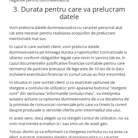
negative pentru dumneavoastra.
3. Durata pentru care va prelucram
datele
Vom prelucra datele dumneavoastra cu caracter personal atat
cat este necesar pentru realizarea scopurilor de prelucrare
mentionate mai sus.
In cazul in care sunteti client, vom prelucra datele
dumneavoastra pe intreaga durata a raporturilor contractuale si
ulterior conform obligatiilor legale care revin in sarcina (de ex, in
cazul documentelor justificative financiar-contabile pentru care
termenul de pastrare prevazut de lege este de 10 ani de la data
incheierii exercitiului financiar in cursul caruia au fost intocmite).
In situatia in care sunteti client si va exercitati optiunea de
stergere a contului de utilizator, prin apasarea butonul "stergere
cont" din sectiunea "informatiile contului meu", va interpreta
aceasta actiune ca optiunea dumneavoastra de a va dezabona de
la primirea de comunicari comerciale prin care va tinem la curent
despre produsele si serviciile oferite prin intermediul site-ului.
In acest sens, daca alegeti sa va stergeti contul de utilizator, nu va
vom mai trimite e-mailuri si / sau sms-uri de acest gen.
Totusi, dorim sa va informam ca stergerea contului nu va avea ca
efect automat stergerea datelor dumneavoastra cu caracter