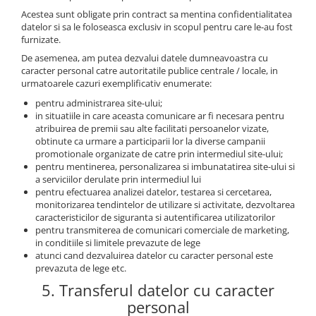
Acestea sunt obligate prin contract sa mentina confidentialitatea
datelor si sa le foloseasca exclusiv in scopul pentru care le-au fost
furnizate.
De asemenea, am putea dezvalui datele dumneavoastra cu
caracter personal catre autoritatile publice centrale / locale, in
urmatoarele cazuri exemplificativ enumerate:
pentru administrarea site-ului;
in situatiile in care aceasta comunicare ar fi necesara pentru
atribuirea de premii sau alte facilitati persoanelor vizate,
obtinute ca urmare a participarii lor la diverse campanii
promotionale organizate de catre prin intermediul site-ului;
pentru mentinerea, personalizarea si imbunatatirea site-ului si
a serviciilor derulate prin intermediul lui
pentru efectuarea analizei datelor, testarea si cercetarea,
monitorizarea tendintelor de utilizare si activitate, dezvoltarea
caracteristicilor de siguranta si autentificarea utilizatorilor
pentru transmiterea de comunicari comerciale de marketing,
in conditiile si limitele prevazute de lege
atunci cand dezvaluirea datelor cu caracter personal este
prevazuta de lege etc.
5. Transferul datelor cu caracter
personal