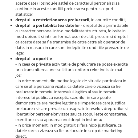
aceste date (lipsindu-le astfel de caracterul personal) si sa
continue in aceste conditii prelucrarea pentru scopuri
statistice;
dreptul la restrictionarea prelucrarii
, in anumite conditii;
dreptul la portabilitatea datelor
- dreptul de a primi datele
cu caracter personal intr-o modalitate structurata, folosita in
mod obisnuit si intr-un format usor de citit, precum si dreptul
ca aceste date sa fie transmise de catre catre alt operator de
date, in masura in care sunt indeplinite conditiile prevazute de
lege;
dreptul la opozitie
- in ceea ce priveste activitatile de prelucrare se poate exercita
prin transmiterea unei solicitari conform celor indicate mai
jos;
- in orice moment, din motive legate de situatia particulara in
care se afla persoana vizata, ca datele care o vizeaza sa fie
prelucrate in temeiul interesului legitim al sau in temeiul
interesului public, cu exceptia cazurilor in care poate
demonstra ca are motive legitime si imperioase care justifica
prelucarea si care prevaleaza asupra intereselor, drepturilor si
libertatilor persoanelor vizate sau ca scopul este constatarea,
exercitarea sau apararea unui drept in instanta;
- in orice moment, in mod gratuit si fara nicio justificare, ca
datele care o vizeaza sa fie prelucrate in scop de marketing
direct.