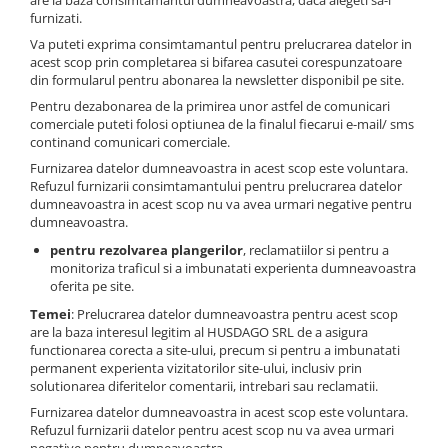
are la baza consimtamantul dumneavoastra, daca alegeti sa-l
furnizati.
Va puteti exprima consimtamantul pentru prelucrarea datelor in
acest scop prin completarea si bifarea casutei corespunzatoare
din formularul pentru abonarea la newsletter disponibil pe site.
Pentru dezabonarea de la primirea unor astfel de comunicari
comerciale puteti folosi optiunea de la finalul fiecarui e-mail/ sms
continand comunicari comerciale.
Furnizarea datelor dumneavoastra in acest scop este voluntara.
Refuzul furnizarii consimtamantului pentru prelucrarea datelor
dumneavoastra in acest scop nu va avea urmari negative pentru
dumneavoastra.
pentru rezolvarea plangerilor
, reclamatiilor si pentru a
monitoriza traficul si a imbunatati experienta dumneavoastra
oferita pe site.
Temei
: Prelucrarea datelor dumneavoastra pentru acest scop
are la baza interesul legitim al HUSDAGO SRL de a asigura
functionarea corecta a site-ului, precum si pentru a imbunatati
permanent experienta vizitatorilor site-ului, inclusiv prin
solutionarea diferitelor comentarii, intrebari sau reclamatii.
Furnizarea datelor dumneavoastra in acest scop este voluntara.
Refuzul furnizarii datelor pentru acest scop nu va avea urmari