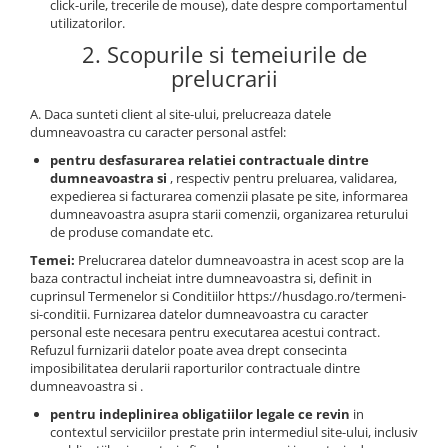
Pantaloni de protectie
click-urile, trecerile de mouse), date despre comportamentul
utilizatorilor.
Sorturi
2. Scopurile si temeiurile de
Pentru copii
prelucrarii
Pantaloni de lucru cu pieptar
Veste de lucru
A. Daca sunteti client al site-ului, prelucreaza datele
dumneavoastra cu caracter personal astfel:
Pentru femei
pentru desfasurarea relatiei contractuale dintre
Bluze pentru femei
dumneavoastra si
, respectiv pentru preluarea, validarea,
Fleece-uri
expedierea si facturarea comenzii plasate pe site, informarea
dumneavoastra asupra starii comenzii, organizarea returului
Halate
de produse comandate etc.
Jachete / Bluze salopeta
Temei:
Prelucrarea datelor dumneavoastra in acest scop are la
Pantaloni de lucru cu pieptar
baza contractul incheiat intre dumneavoastra si, definit in
cuprinsul Termenelor si Conditiilor https://husdago.ro/termeni-
Pantaloni de lucru in talie
si-conditii. Furnizarea datelor dumneavoastra cu caracter
Tricouri polo
personal este necesara pentru executarea acestui contract.
Refuzul furnizarii datelor poate avea drept consecinta
Veste de lucru
imposibilitatea derularii raporturilor contractuale dintre
dumneavoastra si .
pentru indeplinirea obligatiilor legale ce revin
in
contextul serviciilor prestate prin intermediul site-ului, inclusiv