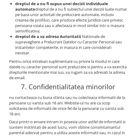
dreptul de a nu fi supus unei decizii individuale
automate
dreptul de a nu fi subiectul unei decizii luate numai
pe baza unor activitati de prelucrare automate, inclusiv
crearea de profiluri, care produce efecte juridice care privesc
persoana vizata sau o afecteaza in mod similar intr-o masura
semnificativa;
dreptul de a va adresa Autoritatii
Nationale de
supraveghere a Prelucrarii Datelor cu Caracter Personal sau
instantelor competente, in masura in care considerati
necesar.
Pentru orice intrebari suplimentare cu privire la modul in care
datele cu caracter personal sunt prelucrate si pentru a va exercita
drepturile mentionate mai sus, va rugam sa va adresati la adresa
de email:
7. Confidentialitatea minorilor
nu contacteaza cu buna stiinta sau nu colecteaza informatii de la
persoane cu varsta sub 18 ani. Website-ul nu are ca scop
solicitarea de informatii de orice fel de la persoane cu varsta sub
18 ani.
Daca printr-o eroare intram in posesia unor astfel de informatii si
suntem instiintati de acest lucru, vom obtine consimtamantul
parental adecvat pentru a utiliza aceste informatii sau, in cazul in