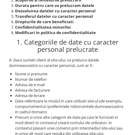
Incaltaminte trekking/outdoor
Manusi Speciale
Scopurile si temeiurile prelucrarii
Jachete / Bluze salopeta
Durata pentru care va prelucram datele
Dispozitive de salvare de la
Slapi/Papuci/Sandale de vara
Manusi de unica folosinta
Pantaloni de lucru cu pieptar
Dezvaluirea datelor cu caracter personal
inaltime
Transferul datelor cu caracter personal
Pantaloni de lucru in talie
Incaltaminte impermeabila
Manusi textile
Trapezi cu troliu
Drepturile de care beneficiati
Pelerine de ploaie
Confidentialitatea minorilor
Accesorii
Casti profesionale
Modificari in politica de confidentialitate
Sepci
1. Categoriile de date cu caracter
Tricouri clasice
personal prelucrate
Tricouri polo
Veste de lucru
A. Daca sunteti client al site-ului, va prelucra datele
Iarna
dumneavoastra cu caracter personal, cum ar fi:
Nume si prenume
Bluze / Hanorace / Camasi
Numar de telefon
Esarfe / Fesuri / Cagule / Sepci de
Adresa de e-mail
iarna
Adresa de facturare
Adresa de livrare
Fleece-uri
Date referitoare la modul in care utilizati site-ul (de exemplu,
Indispensabili
comportamentul /preferintele /obisnuintele dumneavoastra
Jachete / Bluze salopeta
in cadrul domains
Precum si orice alte categorii de date pe care le furnizati in
Pantaloni de lucru cu pieptar
mod direct in contextul crearii contului de utilizator, in
Pantaloni de lucru in talie
contextul plasarii unei comenzi prin intermediul site-ului sau
in orice alt mod care rezulta din utilizarea site-ului.