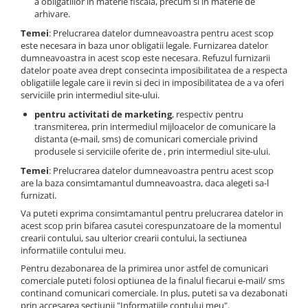
a obligatiilor in materie fiscala, precum si in materie de
arhivare.
Temei
: Prelucrarea datelor dumneavoastra pentru acest scop
este necesara in baza unor obligatii legale. Furnizarea datelor
dumneavoastra in acest scop este necesara. Refuzul furnizarii
datelor poate avea drept consecinta imposibilitatea de a respecta
obligatiile legale care ii revin si deci in imposibilitatea de a va oferi
serviciile prin intermediul site-ului.
pentru activitati de marketing
, respectiv pentru
transmiterea, prin intermediul mijloacelor de comunicare la
distanta (e-mail, sms) de comunicari comerciale privind
produsele si serviciile oferite de , prin intermediul site-ului.
Temei
: Prelucrarea datelor dumneavoastra pentru acest scop
are la baza consimtamantul dumneavoastra, daca alegeti sa-l
furnizati.
Va puteti exprima consimtamantul pentru prelucrarea datelor in
acest scop prin bifarea casutei corespunzatoare de la momentul
crearii contului, sau ulterior crearii contului, la sectiunea
informatiile contului meu.
Pentru dezabonarea de la primirea unor astfel de comunicari
comerciale puteti folosi optiunea de la finalul fiecarui e-mail/ sms
continand comunicari comerciale. In plus, puteti sa va dezabonati
prin accesarea sectiunii "Informatiile contului meu".