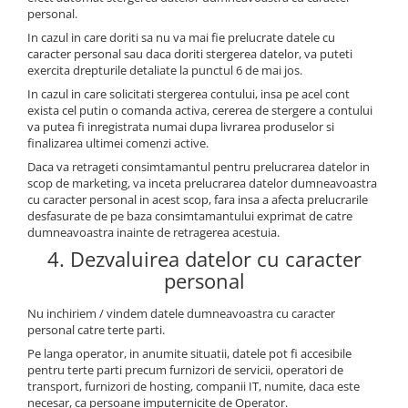
personal.
In cazul in care doriti sa nu va mai fie prelucrate datele cu
caracter personal sau daca doriti stergerea datelor, va puteti
exercita drepturile detaliate la punctul 6 de mai jos.
In cazul in care solicitati stergerea contului, insa pe acel cont
exista cel putin o comanda activa, cererea de stergere a contului
va putea fi inregistrata numai dupa livrarea produselor si
finalizarea ultimei comenzi active.
Daca va retrageti consimtamantul pentru prelucrarea datelor in
scop de marketing, va inceta prelucrarea datelor dumneavoastra
cu caracter personal in acest scop, fara insa a afecta prelucrarile
desfasurate de pe baza consimtamantului exprimat de catre
dumneavoastra inainte de retragerea acestuia.
4. Dezvaluirea datelor cu caracter
personal
Nu inchiriem / vindem datele dumneavoastra cu caracter
personal catre terte parti.
Pe langa operator, in anumite situatii, datele pot fi accesibile
pentru terte parti precum furnizori de servicii, operatori de
transport, furnizori de hosting, companii IT, numite, daca este
necesar, ca persoane imputernicite de Operator.