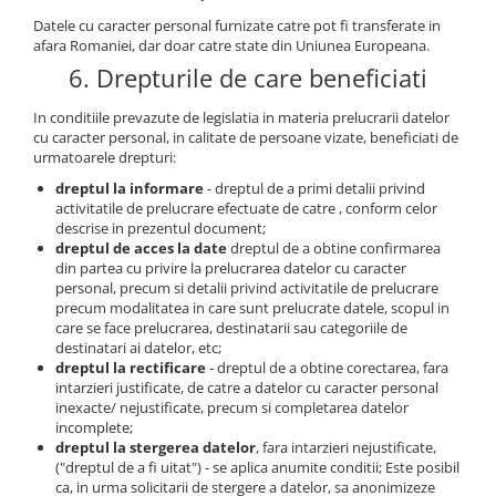
Datele cu caracter personal furnizate catre pot fi transferate in
afara Romaniei, dar doar catre state din Uniunea Europeana.
6. Drepturile de care beneficiati
In conditiile prevazute de legislatia in materia prelucrarii datelor
cu caracter personal, in calitate de persoane vizate, beneficiati de
urmatoarele drepturi:
dreptul la informare
- dreptul de a primi detalii privind
activitatile de prelucrare efectuate de catre , conform celor
descrise in prezentul document;
dreptul de acces la date
dreptul de a obtine confirmarea
din partea cu privire la prelucrarea datelor cu caracter
personal, precum si detalii privind activitatile de prelucrare
precum modalitatea in care sunt prelucrate datele, scopul in
care se face prelucrarea, destinatarii sau categoriile de
destinatari ai datelor, etc;
dreptul la rectificare
- dreptul de a obtine corectarea, fara
intarzieri justificate, de catre a datelor cu caracter personal
inexacte/ nejustificate, precum si completarea datelor
incomplete;
dreptul la stergerea datelor
, fara intarzieri nejustificate,
("dreptul de a fi uitat") - se aplica anumite conditii; Este posibil
ca, in urma solicitarii de stergere a datelor, sa anonimizeze