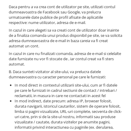
Tricouri clasice
Daca pentru a va crea cont de utilizator pe site, utilizati contul
Veste de lucru
dumneavoastra de Facebook sau Google, va prelucra
Impermeabila
urmatoarele date publice de profil afisate de aplicatiile
respective: nume utilizator, adresa de e-mail.
Combinezoane de lucru
impermeabile
In cazul in care alegeti sa va creati cont de utilizator doar inainte
de a finaliza comanda unui produs disponibil pe site, se va solicita
Costume de ploaie impermeabile
adresa dumneavoastra de e-mail in baza careia va fi creat
Jachete / Bluze salopeta
automat un cont.
Pantaloni impermeabili
In cazul in care nu finalizati comanda, adresa de e-mail si celelalte
date furnizate nu vor fi stocate de , iar contul creat va fi sters
Pelerine de ploaie
automat.
Veste de lucru
B. Daca sunteti vizitator al site-ului, va prelucra datele
Industria alimentara
dumneavoastra cu caracter personal pe care le furnizati:
Manecute
In mod direct in contextul utilizarii site-ului, cum ar fi datele
pe care le furnizati in cadrul sectiunii de contact / intrebari /
Pantaloni de lucru
reclamatii, in masura in care ne contactati in acest fel
Sorturi impermeabile
In mod indirect, date precum: adresa IP, browser folosit,
durata navigarii, istoricul cautarilor, sistem de operare folosit,
Pantaloni de lucru in talie
limba si pagini vizualizate, URL-uri complete, secventa de click-
Pentru sudura
uri catre, prin si de la site-ul nostru, informatii sau produse
vizualizate / cautate, durata vizitelor pe anumite pagini,
Jachete pentru sudura
informatii privind interactiunea cu paginile (ex. derularea,