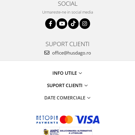
Tricouri clasice
SOCIAL
Veste de lucru
Urmareste-ne in social media
Impermeabila
Combinezoane de lucru
impermeabile
Costume de ploaie impermeabile
SUPORT CLIENTI
Jachete / Bluze salopeta
office@husdago.ro
Pantaloni impermeabili
Pelerine de ploaie
Veste de lucru
INFO UTILE
Industria alimentara
SUPORT CLIENTI
Manecute
Pantaloni de lucru
DATE COMERCIALE
Sorturi impermeabile
Pantaloni de lucru in talie
Pentru sudura
Jachete pentru sudura