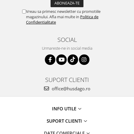
Tricouri clasice
Veste de lucru
Vreau sa primesc newsletter cu promotiile
Impermeabila
magazinului. Afla mai multe in
Politica de
Confidentialitate
Combinezoane de lucru
impermeabile
SOCIAL
Costume de ploaie impermeabile
Jachete / Bluze salopeta
Urmareste-ne in social media
Pantaloni impermeabili
Pelerine de ploaie
Veste de lucru
Industria alimentara
SUPORT CLIENTI
Manecute
office@husdago.ro
Pantaloni de lucru
Sorturi impermeabile
INFO UTILE
Pantaloni de lucru in talie
Pentru sudura
SUPORT CLIENTI
Jachete pentru sudura
DATE COMERCIALE