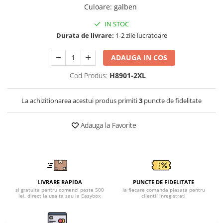
Tricouri clasice
Culoare
:
galben
Veste de lucru
IN STOC
Impermeabila
Durata de livrare:
1-2 zile lucratoare
Combinezoane de lucru
impermeabile
ADAUGA IN COS
Costume de ploaie impermeabile
Cod Produs:
H8901-2XL
Jachete / Bluze salopeta
Pantaloni impermeabili
La achizitionarea acestui produs primiti
3
puncte de fidelitate
Pelerine de ploaie
Veste de lucru
Adauga la Favorite
Industria alimentara
Manecute
Pantaloni de lucru
Sorturi impermeabile
LIVRARE RAPIDA
PUNCTE DE FIDELITATE
Pantaloni de lucru in talie
si gratuita pentru comenzi peste 500
la fiecare comanda plasata pentru
Pentru sudura
lei, direct la usa ta sau la Easybox
clientii inregistrati
Jachete pentru sudura