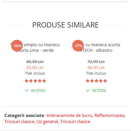
PRODUSE SIMILARE
Tricou simplu cu maneca
Tricou cu maneca scurta
-36%
-37%
scurta Lima - verde
4TECH - albastru
45,30 Lei
72,99 Lei
29,00 Lei
46,00 Lei
TVA inclus
TVA inclus
IN STOC
IN STOC
Categorii asociate
:
Imbracaminte de lucru
,
Reflectorizanta
,
Tricouri clasice
,
Uz general
,
Tricouri clasice