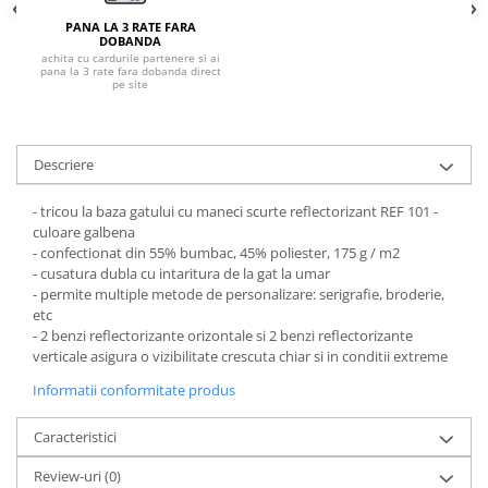
Pantaloni de protectie
PANA LA 3 RATE FARA
Sorturi
DOBANDA
Pentru copii
achita cu cardurile partenere si ai
pana la 3 rate fara dobanda direct
pe site
Pantaloni de lucru cu pieptar
Veste de lucru
Pentru femei
Descriere
Bluze pentru femei
- tricou la baza gatului cu maneci scurte reflectorizant REF 101 -
Fleece-uri
culoare galbena
Halate
- confectionat din 55% bumbac, 45% poliester, 175 g / m2
Jachete / Bluze salopeta
- cusatura dubla cu intaritura de la gat la umar
- permite multiple metode de personalizare: serigrafie, broderie,
Pantaloni de lucru cu pieptar
etc
Pantaloni de lucru in talie
- 2 benzi reflectorizante orizontale si 2 benzi reflectorizante
Tricouri polo
verticale asigura o vizibilitate crescuta chiar si in conditii extreme
Veste de lucru
Informatii conformitate produs
Caracteristici
Review-uri
(0)