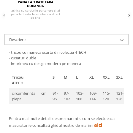
Pantaloni de protectie
PANA LA 3 RATE FARA
DOBANDA
Sorturi
achita cu cardurile partenere si ai
pana la 3 rate fara dobanda direct
Pentru copii
pe site
Pantaloni de lucru cu pieptar
Veste de lucru
Descriere
Pentru femei
Bluze pentru femei
- tricou cu maneca scurta din colectia 4TECH
Fleece-uri
- cusaturi duble
- imprimeu cu design modern pe maneca
Halate
Jachete / Bluze salopeta
Tricou
S
M
L
XL
XXL
3XL
Pantaloni de lucru cu pieptar
4TECH
Pantaloni de lucru in talie
circumferinta
cm
91-
97-
103-
109-
115-
121-
Tricouri polo
piept
96
102
108
114
120
126
Veste de lucru
Pentru mai multe detalii despre marimi si cum se efectueaza
aici
masuratorile consultati ghidul nostru de marimi
.