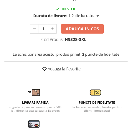
Tricouri clasice
Veste de lucru
IN STOC
Impermeabila
Durata de livrare:
1-2 zile lucratoare
Combinezoane de lucru
ADAUGA IN COS
impermeabile
Costume de ploaie impermeabile
Cod Produs:
H9328-3XL
Jachete / Bluze salopeta
Pantaloni impermeabili
La achizitionarea acestui produs primiti
2
puncte de fidelitate
Pelerine de ploaie
Veste de lucru
Adauga la Favorite
Industria alimentara
Manecute
Pantaloni de lucru
Sorturi impermeabile
LIVRARE RAPIDA
PUNCTE DE FIDELITATE
si gratuita pentru comenzi peste 500
la fiecare comanda plasata pentru
Pantaloni de lucru in talie
lei, direct la usa ta sau la Easybox
clientii inregistrati
Pentru sudura
Jachete pentru sudura