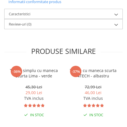
Informatii conformitate produs
Caracteristici
Review-uri
(0)
PRODUSE SIMILARE
Tricou simplu cu maneca
Tricou cu maneca scurta
-36%
-37%
scurta Lima - verde
4TECH - albastru
45,30 Lei
72,99 Lei
29,00 Lei
46,00 Lei
TVA inclus
TVA inclus
IN STOC
IN STOC