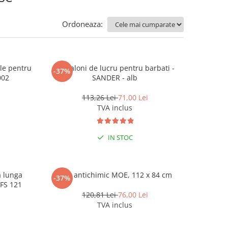
Ordoneaza:
le pentru
Pantaloni de lucru pentru barbati -
-37%
002
SANDER - alb
113,26 Lei
71,00 Lei
TVA inclus
IN STOC
 lunga
Sort antichimic MOE, 112 x 84 cm
-37%
 FS 121
120,81 Lei
76,00 Lei
TVA inclus