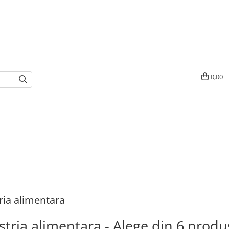
0,00
ria alimentara
stria alimentara - Alege din 6 produ