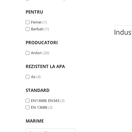
Tricouri clasice
Veste de lucru
PENTRU
Impermeabila
Femei
(1)
Combinezoane de lucru
Barbati
(1)
Indus
impermeabile
Costume de ploaie impermeabile
PRODUCATORI
Jachete / Bluze salopeta
Ardon
(26)
Pantaloni impermeabili
Pelerine de ploaie
REZISTENT LA APA
Veste de lucru
Industria alimentara
da
(4)
Manecute
STANDARD
Pantaloni de lucru
EN13688; EN343
(3)
Sorturi impermeabile
EN 13688
(2)
Pantaloni de lucru in talie
Pentru sudura
MARIME
Jachete pentru sudura