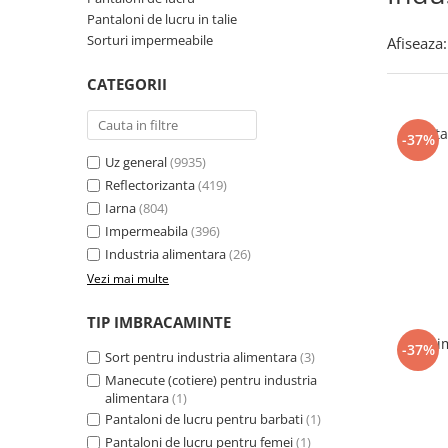
Incaltaminte trekking/outdoor
Manusi Speciale
Jachete / Bluze salopeta
Pantaloni de lucru in talie
Dispozitive de salvare de la
Slapi/Papuci/Sandale de vara
Manusi de unica folosinta
Pantaloni de lucru cu pieptar
inaltime
Sorturi impermeabile
Afiseaza:
Pantaloni de lucru in talie
Incaltaminte impermeabila
Manusi textile
Trapezi cu troliu
CATEGORII
Pelerine de ploaie
Accesorii
Casti profesionale
Sepci
Panta
Tricouri clasice
-37%
Uz general
(9935)
Tricouri polo
Reflectorizanta
(419)
Veste de lucru
Iarna
(804)
Iarna
Impermeabila
(396)
Bluze / Hanorace / Camasi
Industria alimentara
(26)
Esarfe / Fesuri / Cagule / Sepci de
Vezi mai multe
iarna
Fleece-uri
TIP IMBRACAMINTE
Sort 
Indispensabili
-37%
Sort pentru industria alimentara
(3)
Jachete / Bluze salopeta
Manecute (cotiere) pentru industria
Pantaloni de lucru cu pieptar
alimentara
(1)
Pantaloni de lucru pentru barbati
(1)
Pantaloni de lucru in talie
Pantaloni de lucru pentru femei
(1)