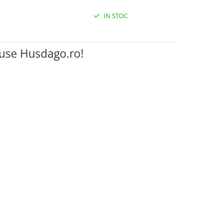
IN STOC
duse Husdago.ro!