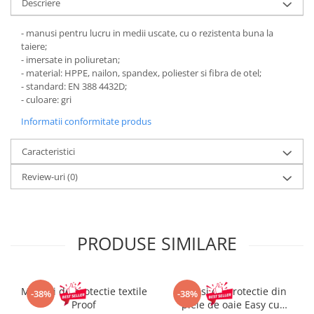
Pantaloni de protectie
Descriere
Sorturi
- manusi pentru lucru in medii uscate, cu o rezistenta buna la
Pentru copii
taiere;
- imersate in poliuretan;
Pantaloni de lucru cu pieptar
- material: HPPE, nailon, spandex, poliester si fibra de otel;
Veste de lucru
- standard: EN 388 4432D;
Pentru femei
- culoare: gri
Bluze pentru femei
Informatii conformitate produs
Fleece-uri
Caracteristici
Halate
Jachete / Bluze salopeta
Review-uri
(0)
Pantaloni de lucru cu pieptar
Pantaloni de lucru in talie
Tricouri polo
PRODUSE SIMILARE
Veste de lucru
Manusi de protectie textile
Manusi de protectie din
-38%
-38%
Proof
piele de oaie Easy cu