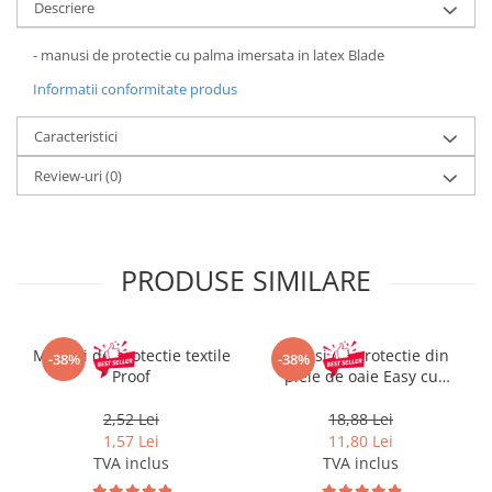
Pantaloni de protectie
Descriere
Sorturi
- manusi de protectie cu palma imersata in latex Blade
Pentru copii
Informatii conformitate produs
Pantaloni de lucru cu pieptar
Veste de lucru
Caracteristici
Pentru femei
Review-uri
(0)
Bluze pentru femei
Fleece-uri
Halate
Jachete / Bluze salopeta
PRODUSE SIMILARE
Pantaloni de lucru cu pieptar
Pantaloni de lucru in talie
Manusi de protectie textile
Manusi de protectie din
Tricouri polo
-38%
-38%
Proof
piele de oaie Easy cu
Veste de lucru
manseta velcro
2,52 Lei
18,88 Lei
1,57 Lei
11,80 Lei
TVA inclus
TVA inclus