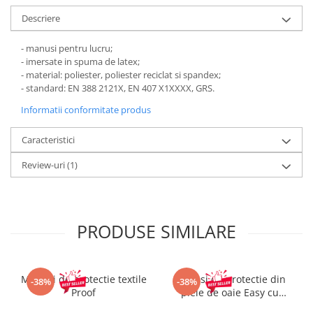
Pantaloni de protectie
Descriere
Sorturi
Pentru copii
- manusi pentru lucru;
Pantaloni de lucru cu pieptar
- imersate in spuma de latex;
- material: poliester, poliester reciclat si spandex;
Veste de lucru
- standard: EN 388 2121X, EN 407 X1XXXX, GRS.
Pentru femei
Informatii conformitate produs
Bluze pentru femei
Fleece-uri
Caracteristici
Halate
Review-uri
(1)
Jachete / Bluze salopeta
Pantaloni de lucru cu pieptar
Pantaloni de lucru in talie
PRODUSE SIMILARE
Tricouri polo
Veste de lucru
Manusi de protectie textile
Manusi de protectie din
-38%
-38%
Proof
piele de oaie Easy cu
manseta velcro