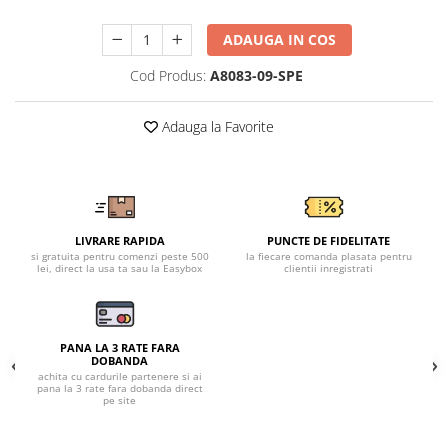
Tricouri clasice
Veste de lucru
ADAUGA IN COS
Impermeabila
Cod Produs:
A8083-09-SPE
Combinezoane de lucru
impermeabile
Adauga la Favorite
Costume de ploaie impermeabile
Jachete / Bluze salopeta
Pantaloni impermeabili
Pelerine de ploaie
Veste de lucru
LIVRARE RAPIDA
PUNCTE DE FIDELITATE
si gratuita pentru comenzi peste 500
la fiecare comanda plasata pentru
Industria alimentara
lei, direct la usa ta sau la Easybox
clientii inregistrati
Manecute
Pantaloni de lucru
Sorturi impermeabile
PANA LA 3 RATE FARA
DOBANDA
Pantaloni de lucru in talie
achita cu cardurile partenere si ai
pana la 3 rate fara dobanda direct
Pentru sudura
pe site
Jachete pentru sudura