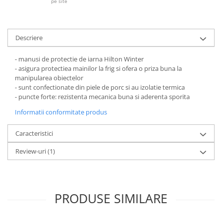
Pantaloni de protectie
pe site
Sorturi
Pentru copii
Descriere
Pantaloni de lucru cu pieptar
Veste de lucru
- manusi de protectie de iarna Hilton Winter
Pentru femei
- asigura protectiea mainilor la frig si ofera o priza buna la
manipularea obiectelor
Bluze pentru femei
- sunt confectionate din piele de porc si au izolatie termica
Fleece-uri
- puncte forte: rezistenta mecanica buna si aderenta sporita
Halate
Informatii conformitate produs
Jachete / Bluze salopeta
Caracteristici
Pantaloni de lucru cu pieptar
Pantaloni de lucru in talie
Review-uri
(1)
Tricouri polo
Veste de lucru
PRODUSE SIMILARE