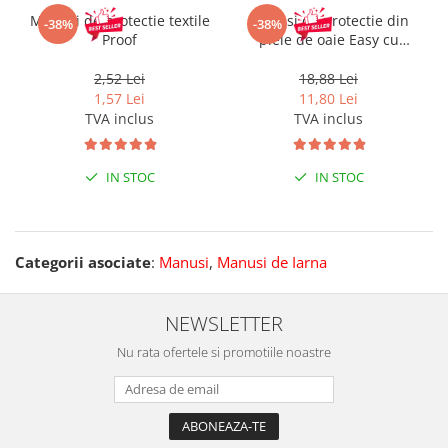
Manusi de protectie textile
Manusi de protectie din
-38%
-38%
Proof
piele de oaie Easy cu
manseta velcro
2,52 Lei
18,88 Lei
1,57 Lei
11,80 Lei
TVA inclus
TVA inclus
IN STOC
IN STOC
Categorii asociate
:
Manusi
,
Manusi de Iarna
NEWSLETTER
Nu rata ofertele si promotiile noastre