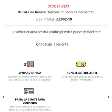
Tricouri clasice
STOC EPUIZAT
Veste de lucru
Durata de livrare:
Termen indisponibil momentan
Impermeabila
Cod Produs:
A2002-10
Combinezoane de lucru
impermeabile
La achizitionarea acestui produs primiti
1
punct de fidelitate
Costume de ploaie impermeabile
Jachete / Bluze salopeta
Adauga la Favorite
Pantaloni impermeabili
Pelerine de ploaie
Veste de lucru
Industria alimentara
Manecute
LIVRARE RAPIDA
PUNCTE DE FIDELITATE
si gratuita pentru comenzi peste 500
la fiecare comanda plasata pentru
Pantaloni de lucru
lei, direct la usa ta sau la Easybox
clientii inregistrati
Sorturi impermeabile
Pantaloni de lucru in talie
Pentru sudura
PANA LA 3 RATE FARA
DOBANDA
Jachete pentru sudura
achita cu cardurile partenere si ai
pana la 3 rate fara dobanda direct