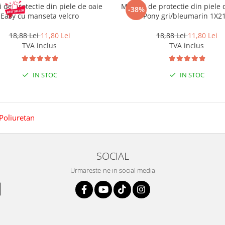
 de protectie din piele de oaie
Manusi de protectie din piele 
-38%
Easy cu manseta velcro
Pony gri/bleumarin 1X2
18,88 Lei
11,80 Lei
18,88 Lei
11,80 Lei
TVA inclus
TVA inclus
IN STOC
IN STOC
Poliuretan
SOCIAL
Urmareste-ne in social media