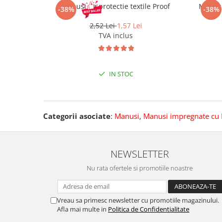
Pantaloni de protectie
Manusi de protectie textile Proof
Manusi
-38%
-38%
Sorturi
2,52 Lei
1,57 Lei
Pentru copii
TVA inclus
Pantaloni de lucru cu pieptar
Veste de lucru
Pentru femei
IN STOC
Bluze pentru femei
Fleece-uri
Halate
Categorii asociate
:
Manusi
,
Manusi impregnate cu 
Jachete / Bluze salopeta
Pantaloni de lucru cu pieptar
Pantaloni de lucru in talie
NEWSLETTER
Tricouri polo
Nu rata ofertele si promotiile noastre
Veste de lucru
Vreau sa primesc newsletter cu promotiile magazinului.
Afla mai multe in
Politica de Confidentialitate