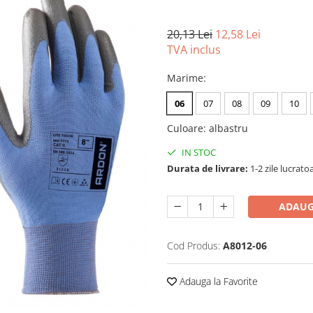
20,13 Lei
12,58 Lei
TVA inclus
Marime
:
06
07
08
09
10
Culoare
:
albastru
IN STOC
Durata de livrare:
1-2 zile lucrato
ADAUG
Cod Produs:
A8012-06
Adauga la Favorite