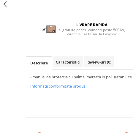
Tricouri clasice
Veste de lucru
Impermeabila
Combinezoane de lucru
LIVRARE RAPIDA
si gratuita pentru comenzi peste 500 lei,
impermeabile
direct la usa ta sau la Easybox
Costume de ploaie impermeabile
Jachete / Bluze salopeta
Pantaloni impermeabili
Pelerine de ploaie
Caracteristici
Review-uri
(0)
Descriere
Veste de lucru
Industria alimentara
- manusi de protectie cu palma imersata in poliuretan Lite
Manecute
Informatii conformitate produs
Pantaloni de lucru
Sorturi impermeabile
Pantaloni de lucru in talie
Pentru sudura
Jachete pentru sudura