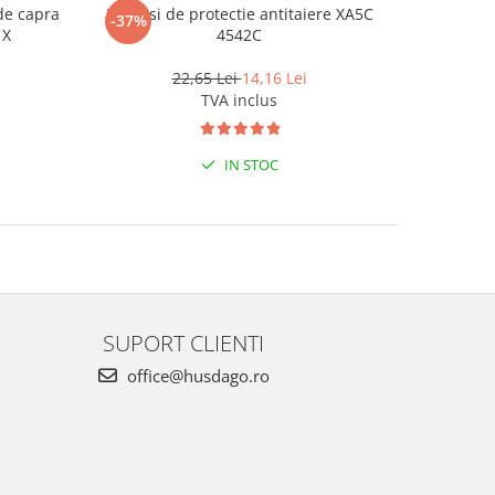
de capra
Manusi de protectie antitaiere XA5C
Manusi de
-37%
-38%
1X
4542C
in poli
22,65 Lei
14,16 Lei
4
TVA inclus
IN STOC
SUPORT CLIENTI
office@husdago.ro