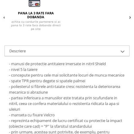
Pantaloni de protectie
Sorturi
PANA LA 3 RATE FARA
Pentru copii
DOBANDA
achita cu cardurile partenere si ai
Pantaloni de lucru cu pieptar
pana la 3 rate fara dobanda direct
pe site
Veste de lucru
Pentru femei
Bluze pentru femei
Descriere
Fleece-uri
- manusi de protectie antitaiere imersate in nitril Shield
Halate
- nivel 5 la taiere
Jachete / Bluze salopeta
- concepute pentru cele mai solicitante locuri de munca mecanice
- spate TPR pentru degete si spatele palmei
Pantaloni de lucru cu pieptar
- poliesterul si fibrele anti-taiate cresc rezistenta la deteriorarea
Pantaloni de lucru in talie
mecanica si abraziune
Tricouri polo
- partea inferioara a manusilor este tratata prin scufundare in
nitril, ceea ce confera materialului o rezistenta ridicata la apa si
Veste de lucru
uleiuri
- manseta cu fixare Velcro
- reprezinta echipament de lucru certificat cu protectie la impact
(obiecte care cad) = "P" la sfarsitul standardului
- prin urmare, acestea sunt potrivite, de exemplu, pentru