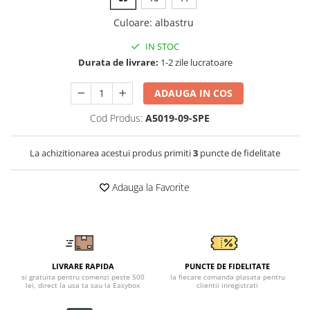
Tricouri clasice
Veste de lucru
Culoare
:
albastru
Impermeabila
IN STOC
Combinezoane de lucru
Durata de livrare:
1-2 zile lucratoare
impermeabile
Costume de ploaie impermeabile
ADAUGA IN COS
Jachete / Bluze salopeta
Cod Produs:
A5019-09-SPE
Pantaloni impermeabili
Pelerine de ploaie
La achizitionarea acestui produs primiti
3
puncte de fidelitate
Veste de lucru
Industria alimentara
Adauga la Favorite
Manecute
Pantaloni de lucru
Sorturi impermeabile
Pantaloni de lucru in talie
LIVRARE RAPIDA
PUNCTE DE FIDELITATE
Pentru sudura
si gratuita pentru comenzi peste 500
la fiecare comanda plasata pentru
lei, direct la usa ta sau la Easybox
clientii inregistrati
Jachete pentru sudura