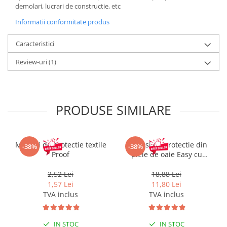
demolari, lucrari de constructie, etc
Informatii conformitate produs
Caracteristici
Review-uri
(1)
PRODUSE SIMILARE
Manusi de protectie textile
Manusi de protectie din
-38%
-38%
Proof
piele de oaie Easy cu
manseta velcro
2,52 Lei
18,88 Lei
1,57 Lei
11,80 Lei
TVA inclus
TVA inclus
IN STOC
IN STOC