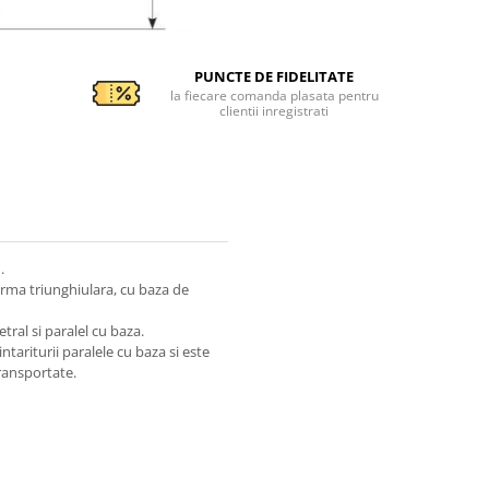
PUNCTE DE FIDELITATE
la fiecare comanda plasata pentru
clientii inregistrati
n.
forma triunghiulara, cu baza de
tral si paralel cu baza.
intariturii paralele cu baza si este
ransportate.