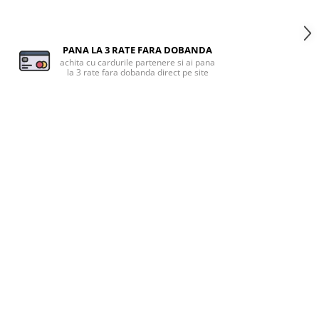
PANA LA 3 RATE FARA DOBANDA
achita cu cardurile partenere si ai pana
la 3 rate fara dobanda direct pe site