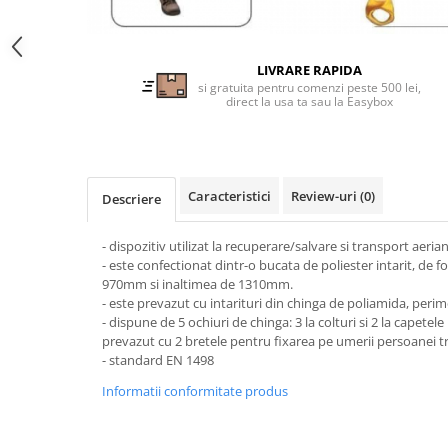
Tricouri clasice
Veste de lucru
Impermeabila
LIVRARE RAPIDA
Combinezoane de lucru
si gratuita pentru comenzi peste 500 lei,
direct la usa ta sau la Easybox
impermeabile
Costume de ploaie impermeabile
Jachete / Bluze salopeta
Pantaloni impermeabili
Caracteristici
Review-uri
(0)
Descriere
Pelerine de ploaie
Veste de lucru
- dispozitiv utilizat la recuperare/salvare si transport aeria
Industria alimentara
- este confectionat dintr-o bucata de poliester intarit, de 
970mm si inaltimea de 1310mm.
Manecute
- este prevazut cu intarituri din chinga de poliamida, perime
Pantaloni de lucru
- dispune de 5 ochiuri de chinga: 3 la colturi si 2 la capetele 
prevazut cu 2 bretele pentru fixarea pe umerii persoanei t
Sorturi impermeabile
- standard EN 1498
Pantaloni de lucru in talie
Informatii conformitate produs
Pentru sudura
Jachete pentru sudura