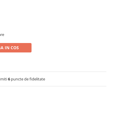
are
A IN COS
imiti
6
puncte de fidelitate