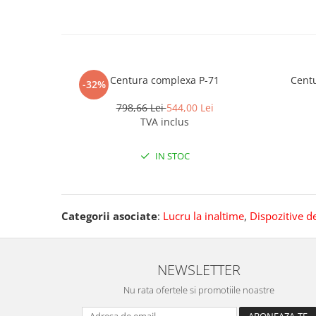
Pantaloni de protectie
Sorturi
Pentru copii
Pantaloni de lucru cu pieptar
Veste de lucru
Centura complexa P-71
Centu
-32%
Pentru femei
798,66 Lei
544,00 Lei
Bluze pentru femei
TVA inclus
Fleece-uri
Halate
IN STOC
Jachete / Bluze salopeta
Pantaloni de lucru cu pieptar
Pantaloni de lucru in talie
Categorii asociate
:
Lucru la inaltime
,
Dispozitive de
Tricouri polo
Veste de lucru
NEWSLETTER
Nu rata ofertele si promotiile noastre