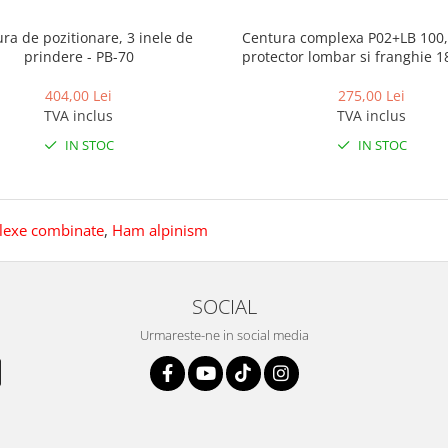
ra de pozitionare, 3 inele de
Centura complexa P02+LB 100,
prindere - PB-70
protector lombar si franghie 
404,00 Lei
275,00 Lei
TVA inclus
TVA inclus
IN STOC
IN STOC
lexe combinate
,
Ham alpinism
SOCIAL
Urmareste-ne in social media