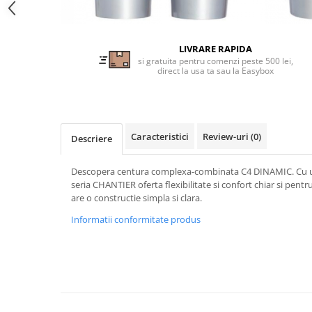
Tricouri clasice
Veste de lucru
Impermeabila
LIVRARE RAPIDA
Combinezoane de lucru
si gratuita pentru comenzi peste 500 lei,
direct la usa ta sau la Easybox
impermeabile
Costume de ploaie impermeabile
Jachete / Bluze salopeta
Pantaloni impermeabili
Caracteristici
Review-uri
(0)
Descriere
Pelerine de ploaie
Veste de lucru
Descopera centura complexa-combinata C4 DINAMIC. Cu u
Industria alimentara
seria CHANTIER oferta flexibilitate si confort chiar si pent
are o constructie simpla si clara.
Manecute
Informatii conformitate produs
Pantaloni de lucru
Sorturi impermeabile
Pantaloni de lucru in talie
Pentru sudura
Jachete pentru sudura