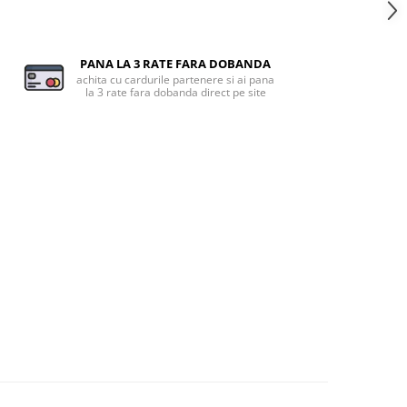
PANA LA 3 RATE FARA DOBANDA
achita cu cardurile partenere si ai pana
la 3 rate fara dobanda direct pe site