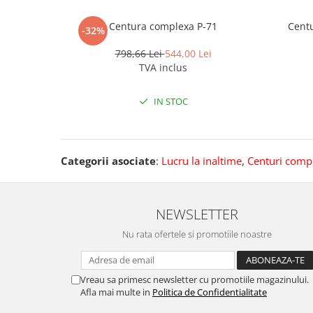
Pantaloni de protectie
Sorturi
Centura complexa P-71
Centu
-32%
Pentru copii
798,66 Lei
544,00 Lei
Pantaloni de lucru cu pieptar
TVA inclus
Veste de lucru
Pentru femei
IN STOC
Bluze pentru femei
Fleece-uri
Halate
Categorii asociate
:
Lucru la inaltime
,
Centuri comp
Jachete / Bluze salopeta
Pantaloni de lucru cu pieptar
Pantaloni de lucru in talie
NEWSLETTER
Tricouri polo
Nu rata ofertele si promotiile noastre
Veste de lucru
Vreau sa primesc newsletter cu promotiile magazinului.
Afla mai multe in
Politica de Confidentialitate