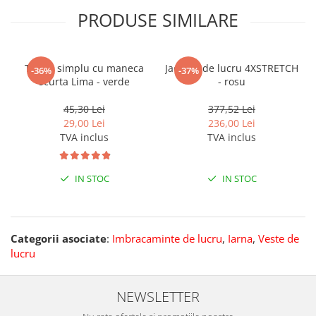
PRODUSE SIMILARE
Tricou simplu cu maneca
Jacheta de lucru 4XSTRETCH
-36%
-37%
scurta Lima - verde
- rosu
45,30 Lei
377,52 Lei
29,00 Lei
236,00 Lei
TVA inclus
TVA inclus
IN STOC
IN STOC
Categorii asociate
:
Imbracaminte de lucru
,
Iarna
,
Veste de
lucru
NEWSLETTER