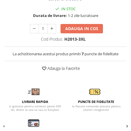
Tricouri clasice
Veste de lucru
IN STOC
Impermeabila
Durata de livrare:
1-2 zile lucratoare
Combinezoane de lucru
ADAUGA IN COS
impermeabile
Costume de ploaie impermeabile
Cod Produs:
H2013-3XL
Jachete / Bluze salopeta
Pantaloni impermeabili
La achizitionarea acestui produs primiti
7
puncte de fidelitate
Pelerine de ploaie
Veste de lucru
Adauga la Favorite
Industria alimentara
Manecute
Pantaloni de lucru
Sorturi impermeabile
LIVRARE RAPIDA
PUNCTE DE FIDELITATE
si gratuita pentru comenzi peste 500
la fiecare comanda plasata pentru
Pantaloni de lucru in talie
lei, direct la usa ta sau la Easybox
clientii inregistrati
Pentru sudura
Jachete pentru sudura