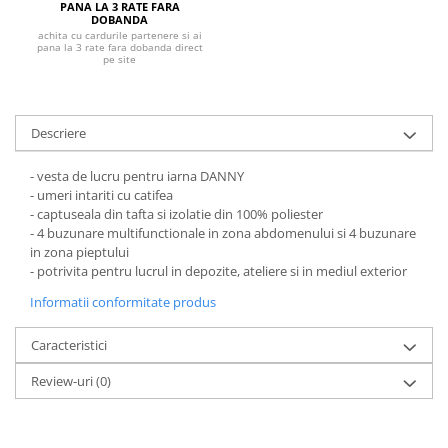
Pantaloni de protectie
PANA LA 3 RATE FARA
DOBANDA
Sorturi
achita cu cardurile partenere si ai
pana la 3 rate fara dobanda direct
Pentru copii
pe site
Pantaloni de lucru cu pieptar
Veste de lucru
Descriere
Pentru femei
Bluze pentru femei
- vesta de lucru pentru iarna DANNY
Fleece-uri
- umeri intariti cu catifea
- captuseala din tafta si izolatie din 100% poliester
Halate
- 4 buzunare multifunctionale in zona abdomenului si 4 buzunare
Jachete / Bluze salopeta
in zona pieptului
- potrivita pentru lucrul in depozite, ateliere si in mediul exterior
Pantaloni de lucru cu pieptar
Pantaloni de lucru in talie
Informatii conformitate produs
Tricouri polo
Caracteristici
Veste de lucru
Review-uri
(0)