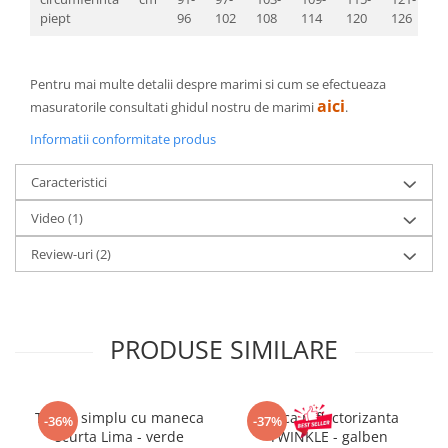
piept
96
102
108
114
120
126
Pentru mai multe detalii despre marimi si cum se efectueaza
aici
masuratorile consultati ghidul nostru de marimi
.
Informatii conformitate produs
Caracteristici
Video
(1)
Review-uri
(2)
PRODUSE SIMILARE
Tricou simplu cu maneca
Sapca reflectorizanta
-36%
-37%
scurta Lima - verde
TWINKLE - galben