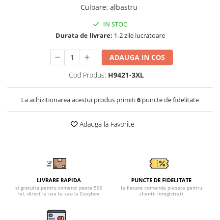
Tricouri clasice
Culoare
:
albastru
Veste de lucru
IN STOC
Impermeabila
Durata de livrare:
1-2 zile lucratoare
Combinezoane de lucru
impermeabile
ADAUGA IN COS
Costume de ploaie impermeabile
Cod Produs:
H9421-3XL
Jachete / Bluze salopeta
Pantaloni impermeabili
La achizitionarea acestui produs primiti
6
puncte de fidelitate
Pelerine de ploaie
Veste de lucru
Adauga la Favorite
Industria alimentara
Manecute
Pantaloni de lucru
Sorturi impermeabile
Pantaloni de lucru in talie
LIVRARE RAPIDA
PUNCTE DE FIDELITATE
si gratuita pentru comenzi peste 500
la fiecare comanda plasata pentru
Pentru sudura
lei, direct la usa ta sau la Easybox
clientii inregistrati
Jachete pentru sudura