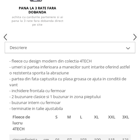
Pantaloni de protectie
PANA LA 3 RATE FARA
Sorturi
DOBANDA
Pentru copii
achita cu cardurile partenere si ai
pana la 3 rate fara dobanda direct
pe site
Pantaloni de lucru cu pieptar
Veste de lucru
Pentru femei
Descriere
Bluze pentru femei
Fleece-uri
- fleece cu design modern din colectia 4TECH
- umeri si partea inferioara a manecilor sunt intarite oferind astfel
Halate
o rezistenta sporita la abraziune
Jachete / Bluze salopeta
- partea din fata captusita cu plasa groasa ce ajuta in conditii de
vant
Pantaloni de lucru cu pieptar
- inchidere frontala cu fermoar
Pantaloni de lucru in talie
- 2 buzunare clasice si 1 buzunar in zona pieptului
Tricouri polo
- buzunar intern cu fermoar
- terminatie in talie ajustabila
Veste de lucru
Fleece de
S
M
L
XL
XXL
3XL
lucru
4TECH
circumferinta
cm
91-
97-
103-
109-
115-
121-