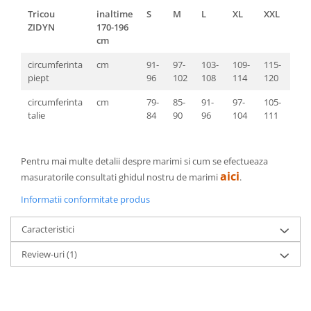
Tricou
inaltime
S
M
L
XL
XXL
3XL
ZIDYN
170-196
cm
circumferinta
cm
91-
97-
103-
109-
115-
121
piept
96
102
108
114
120
126
circumferinta
cm
79-
85-
91-
97-
105-
112
talie
84
90
96
104
111
118
Pentru mai multe detalii despre marimi si cum se efectueaza
aici
masuratorile consultati ghidul nostru de marimi
.
Informatii conformitate produs
Caracteristici
Review-uri
(1)