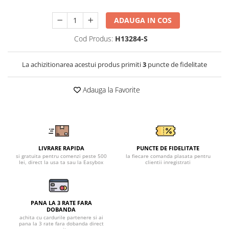
Tricouri clasice
Veste de lucru
ADAUGA IN COS
Impermeabila
Cod Produs:
H13284-S
Combinezoane de lucru
impermeabile
La achizitionarea acestui produs primiti
3
puncte de fidelitate
Costume de ploaie impermeabile
Jachete / Bluze salopeta
Adauga la Favorite
Pantaloni impermeabili
Pelerine de ploaie
Veste de lucru
Industria alimentara
Manecute
LIVRARE RAPIDA
PUNCTE DE FIDELITATE
si gratuita pentru comenzi peste 500
la fiecare comanda plasata pentru
Pantaloni de lucru
lei, direct la usa ta sau la Easybox
clientii inregistrati
Sorturi impermeabile
Pantaloni de lucru in talie
Pentru sudura
PANA LA 3 RATE FARA
DOBANDA
Jachete pentru sudura
achita cu cardurile partenere si ai
pana la 3 rate fara dobanda direct