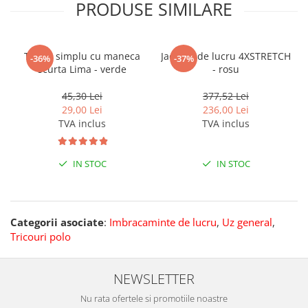
PRODUSE SIMILARE
Tricou simplu cu maneca
Jacheta de lucru 4XSTRETCH
-36%
-37%
scurta Lima - verde
- rosu
45,30 Lei
377,52 Lei
29,00 Lei
236,00 Lei
TVA inclus
TVA inclus
IN STOC
IN STOC
Categorii asociate
:
Imbracaminte de lucru
,
Uz general
,
Tricouri polo
NEWSLETTER
Nu rata ofertele si promotiile noastre