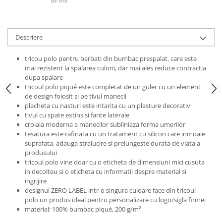
Pantaloni de protectie
pe site
Sorturi
Pentru copii
Descriere
Pantaloni de lucru cu pieptar
Veste de lucru
tricou polo pentru barbati din bumbac prespalat, care este
mai rezistent la spalarea culorii, dar mai ales reduce contractia
Pentru femei
dupa spalare
Bluze pentru femei
tricoul polo piqué este completat de un guler cu un element
de design folosit si pe tivul manecii
Fleece-uri
placheta cu nasturi este intarita cu un plasture decorativ
Halate
tivul cu spate extins si fante laterale
Jachete / Bluze salopeta
croiala moderna a manecilor subliniaza forma umerilor
tesatura este rafinata cu un tratament cu silicon care inmoaie
Pantaloni de lucru cu pieptar
suprafata, adauga stralucire si prelungeste durata de viata a
Pantaloni de lucru in talie
produsului
Tricouri polo
tricoul polo vine doar cu o eticheta de dimensiuni mici cusuta
in decolteu si o eticheta cu informatii despre material si
Veste de lucru
ingrijire
designul ZERO LABEL intr-o singura culoare face din tricoul
polo un produs ideal pentru personalizare cu logo/sigla firmei
material: 100% bumbac piqué, 200 g/m²