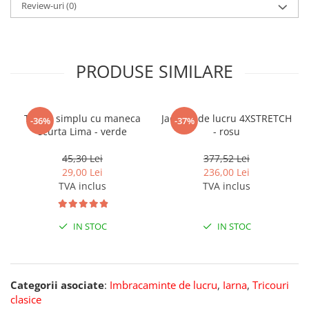
Review-uri
(0)
PRODUSE SIMILARE
Tricou simplu cu maneca
Jacheta de lucru 4XSTRETCH
-36%
-37%
scurta Lima - verde
- rosu
45,30 Lei
377,52 Lei
29,00 Lei
236,00 Lei
TVA inclus
TVA inclus
IN STOC
IN STOC
Categorii asociate
:
Imbracaminte de lucru
,
Iarna
,
Tricouri
clasice