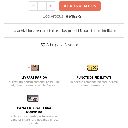
Tricouri clasice
ADAUGA IN COS
Veste de lucru
Impermeabila
Cod Produs:
H6155-S
Combinezoane de lucru
impermeabile
La achizitionarea acestui produs primiti
5
puncte de fidelitate
Costume de ploaie impermeabile
Jachete / Bluze salopeta
Adauga la Favorite
Pantaloni impermeabili
Pelerine de ploaie
Veste de lucru
Industria alimentara
LIVRARE RAPIDA
PUNCTE DE FIDELITATE
si gratuita pentru comenzi peste 500
la fiecare comanda plasata pentru
Manecute
lei, direct la usa ta sau la Easybox
clientii inregistrati
Pantaloni de lucru
Sorturi impermeabile
Pantaloni de lucru in talie
PANA LA 3 RATE FARA
DOBANDA
Pentru sudura
achita cu cardurile partenere si ai
pana la 3 rate fara dobanda direct
Jachete pentru sudura
pe site