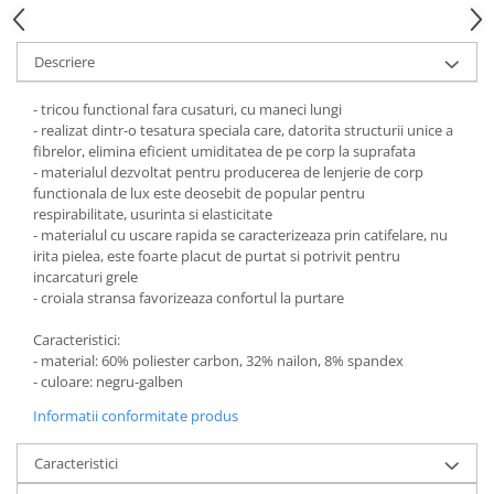
Pantaloni de protectie
Sorturi
Pentru copii
Descriere
Pantaloni de lucru cu pieptar
- tricou functional fara cusaturi, cu maneci lungi
Veste de lucru
- realizat dintr-o tesatura speciala care, datorita structurii unice a
fibrelor, elimina eficient umiditatea de pe corp la suprafata
Pentru femei
- materialul dezvoltat pentru producerea de lenjerie de corp
Bluze pentru femei
functionala de lux este deosebit de popular pentru
respirabilitate, usurinta si elasticitate
Fleece-uri
- materialul cu uscare rapida se caracterizeaza prin catifelare, nu
Halate
irita pielea, este foarte placut de purtat si potrivit pentru
Jachete / Bluze salopeta
incarcaturi grele
- croiala stransa favorizeaza confortul la purtare
Pantaloni de lucru cu pieptar
Pantaloni de lucru in talie
Caracteristici:
Tricouri polo
- material: 60% poliester carbon, 32% nailon, 8% spandex
- culoare: negru-galben
Veste de lucru
Informatii conformitate produs
Caracteristici