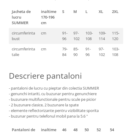
Jacheta de
inaltime
S
M
L
XL
2XL
3XL
lucru
170-196
SUMMER
cm
circumferinta
cm
91-
97-
103-
109-
115-
121
bust
96
102
108
114
120
126
circumferinta
cm
79-
85-
91-
97-
103-
109
talie
84
90
96
102
108
114
Descriere pantaloni
- pantaloni de lucru cu pieptar din colectia SUMMER
- genunchi intariti, cu buzunar pentru genunchiere
- buzunare multifunctionale pentru scule pe picior
- 2 buzunare clasice, 2 buzunare la spate
- elemente reflectorizante pentru vizibilitate sporita
- buzunar pentru telefonul mobil pana la 5.6 "
Pantaloni de
inaltime
46
48
50
52
54
56