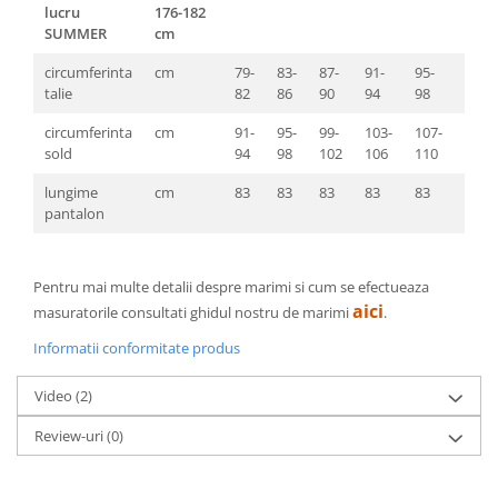
lucru
176-182
SUMMER
cm
circumferinta
cm
79-
83-
87-
91-
95-
99-
talie
82
86
90
94
98
103
circumferinta
cm
91-
95-
99-
103-
107-
111-
sold
94
98
102
106
110
114
lungime
cm
83
83
83
83
83
83
pantalon
Pentru mai multe detalii despre marimi si cum se efectueaza
aici
masuratorile consultati ghidul nostru de marimi
.
Informatii conformitate produs
Video
(2)
Review-uri
(0)