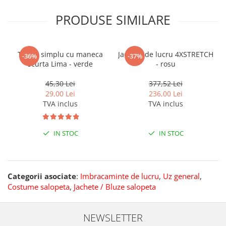
PRODUSE SIMILARE
Tricou simplu cu maneca
Jacheta de lucru 4XSTRETCH
-36%
-37%
scurta Lima - verde
- rosu
45,30 Lei
377,52 Lei
29,00 Lei
236,00 Lei
TVA inclus
TVA inclus
IN STOC
IN STOC
Categorii asociate
:
Imbracaminte de lucru
,
Uz general
,
Costume salopeta
,
Jachete / Bluze salopeta
NEWSLETTER