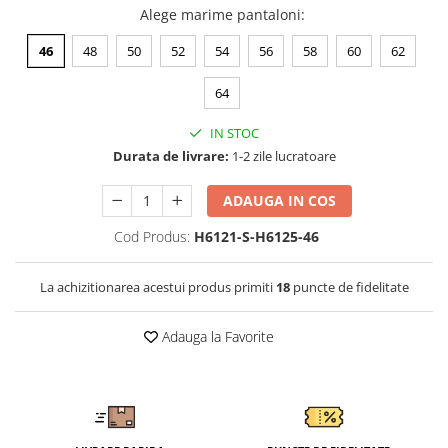
Tricouri clasice
Alege marime pantaloni
:
Veste de lucru
46
48
50
52
54
56
58
60
62
Impermeabila
Combinezoane de lucru
64
impermeabile
Costume de ploaie impermeabile
IN STOC
Jachete / Bluze salopeta
Durata de livrare:
1-2 zile lucratoare
Pantaloni impermeabili
ADAUGA IN COS
Pelerine de ploaie
Veste de lucru
Cod Produs:
H6121-S-H6125-46
Industria alimentara
La achizitionarea acestui produs primiti
18
puncte de fidelitate
Manecute
Pantaloni de lucru
Adauga la Favorite
Sorturi impermeabile
Pantaloni de lucru in talie
Pentru sudura
Jachete pentru sudura