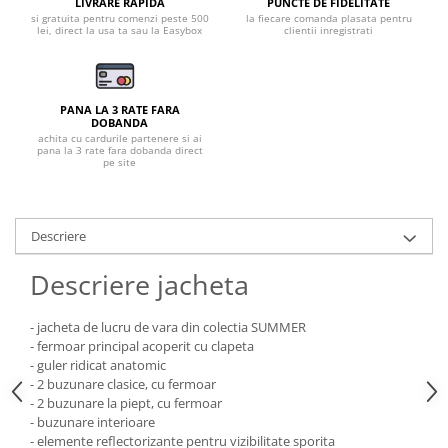
Pantaloni de protectie
LIVRARE RAPIDA
PUNCTE DE FIDELITATE
si gratuita pentru comenzi peste 500
la fiecare comanda plasata pentru
Sorturi
lei, direct la usa ta sau la Easybox
clientii inregistrati
Pentru copii
Pantaloni de lucru cu pieptar
PANA LA 3 RATE FARA
Veste de lucru
DOBANDA
Pentru femei
achita cu cardurile partenere si ai
pana la 3 rate fara dobanda direct
pe site
Bluze pentru femei
Fleece-uri
Halate
Descriere
Jachete / Bluze salopeta
Pantaloni de lucru cu pieptar
Descriere jacheta
Pantaloni de lucru in talie
Tricouri polo
- jacheta de lucru de vara din colectia SUMMER
- fermoar principal acoperit cu clapeta
Veste de lucru
- guler ridicat anatomic
- 2 buzunare clasice, cu fermoar
- 2 buzunare la piept, cu fermoar
- buzunare interioare
- elemente reflectorizante pentru vizibilitate sporita