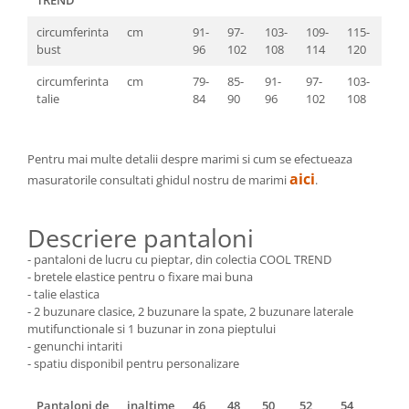
TREND
circumferinta
cm
91-
97-
103-
109-
115-
121
bust
96
102
108
114
120
126
circumferinta
cm
79-
85-
91-
97-
103-
109
talie
84
90
96
102
108
114
Pentru mai multe detalii despre marimi si cum se efectueaza
aici
masuratorile consultati ghidul nostru de marimi
.
Descriere pantaloni
- pantaloni de lucru cu pieptar, din colectia COOL TREND
- bretele elastice pentru o fixare mai buna
- talie elastica
- 2 buzunare clasice, 2 buzunare la spate, 2 buzunare laterale
mutifunctionale si 1 buzunar in zona pieptului
- genunchi intariti
- spatiu disponibil pentru personalizare
Pantaloni de
inaltime
46
48
50
52
54
56