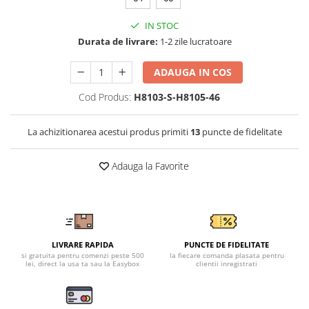
Tricouri clasice
Veste de lucru
IN STOC
Impermeabila
Durata de livrare:
1-2 zile lucratoare
Combinezoane de lucru
impermeabile
ADAUGA IN COS
Costume de ploaie impermeabile
Cod Produs:
H8103-S-H8105-46
Jachete / Bluze salopeta
Pantaloni impermeabili
La achizitionarea acestui produs primiti
13
puncte de fidelitate
Pelerine de ploaie
Veste de lucru
Adauga la Favorite
Industria alimentara
Manecute
Pantaloni de lucru
Sorturi impermeabile
LIVRARE RAPIDA
PUNCTE DE FIDELITATE
Pantaloni de lucru in talie
si gratuita pentru comenzi peste 500
la fiecare comanda plasata pentru
lei, direct la usa ta sau la Easybox
clientii inregistrati
Pentru sudura
Jachete pentru sudura