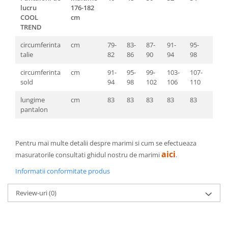
lucru
176-182
COOL
cm
TREND
circumferinta
cm
79-
83-
87-
91-
95-
99-
talie
82
86
90
94
98
103
circumferinta
cm
91-
95-
99-
103-
107-
111-
sold
94
98
102
106
110
114
lungime
cm
83
83
83
83
83
83
pantalon
Pentru mai multe detalii despre marimi si cum se efectueaza
aici
masuratorile consultati ghidul nostru de marimi
.
Informatii conformitate produs
Review-uri
(0)