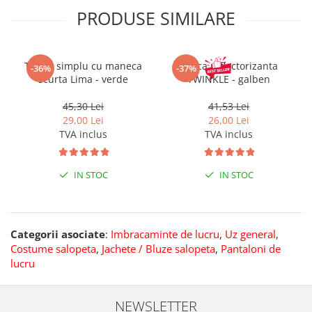
PRODUSE SIMILARE
Tricou simplu cu maneca
Sapca reflectorizanta
-36%
-37%
scurta Lima - verde
TWINKLE - galben
45,30 Lei
41,53 Lei
29,00 Lei
26,00 Lei
TVA inclus
TVA inclus
IN STOC
IN STOC
Categorii asociate
:
Imbracaminte de lucru
,
Uz general
,
Costume salopeta
,
Jachete / Bluze salopeta
,
Pantaloni de
lucru
NEWSLETTER