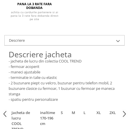
Pantaloni de protectie
PANA LA 3 RATE FARA
DOBANDA
Sorturi
achita cu cardurile partenere si ai
Pentru copii
pana la 3 rate fara dobanda direct
pe site
Pantaloni de lucru cu pieptar
Veste de lucru
Pentru femei
Descriere
Bluze pentru femei
Descriere jacheta
Fleece-uri
- jacheta de lucru din colectia COOL TREND
Halate
- fermoar acoperit
Jachete / Bluze salopeta
- maneci ajustabile
- terminatie in talie cu elastic
Pantaloni de lucru cu pieptar
- 2 buzunare piept cu velcro, buzunar pentru telefon mobil, 2
Pantaloni de lucru in talie
buzunare clasice cu fermoar, 1 buzunar cu fermoar pe maneca
Tricouri polo
stanga
- spatiu pentru personalizare
Veste de lucru
Jacheta de
inaltime
S
M
L
XL
2XL
3XL
lucru
170-196
COOL
cm