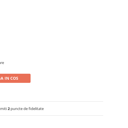
are
A IN COS
imiti
2
puncte de fidelitate