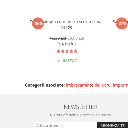
Pantaloni de protectie
Sorturi
Pentru copii
Tricou simplu cu maneca scurta Lima -
Sapca r
-36%
-37%
Pantaloni de lucru cu pieptar
verde
Veste de lucru
45,30 Lei
29,00 Lei
Pentru femei
TVA inclus
Bluze pentru femei
Fleece-uri
IN STOC
Halate
Jachete / Bluze salopeta
Pantaloni de lucru cu pieptar
Categorii asociate
:
Imbracaminte de lucru
,
Imperm
Pantaloni de lucru in talie
Tricouri polo
Veste de lucru
NEWSLETTER
Nu rata ofertele si promotiile noastre