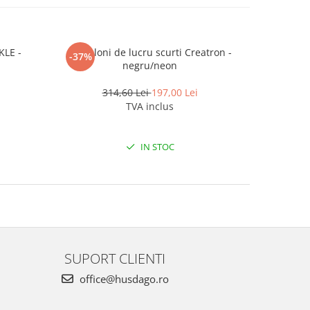
KLE -
Pantaloni de lucru scurti Creatron -
Vesta re
-37%
-35%
negru/neon
314,60 Lei
197,00 Lei
TVA inclus
IN STOC
SUPORT CLIENTI
office@husdago.ro