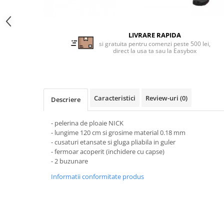
Tricouri clasice
Veste de lucru
Impermeabila
LIVRARE RAPIDA
Combinezoane de lucru
si gratuita pentru comenzi peste 500 lei,
direct la usa ta sau la Easybox
impermeabile
Costume de ploaie impermeabile
Jachete / Bluze salopeta
Pantaloni impermeabili
Caracteristici
Review-uri
(0)
Descriere
Pelerine de ploaie
Veste de lucru
- pelerina de ploaie NICK
Industria alimentara
- lungime 120 cm si grosime material 0.18 mm
- cusaturi etansate si gluga pliabila in guler
Manecute
- fermoar acoperit (inchidere cu capse)
Pantaloni de lucru
- 2 buzunare
Sorturi impermeabile
Informatii conformitate produs
Pantaloni de lucru in talie
Pentru sudura
Jachete pentru sudura