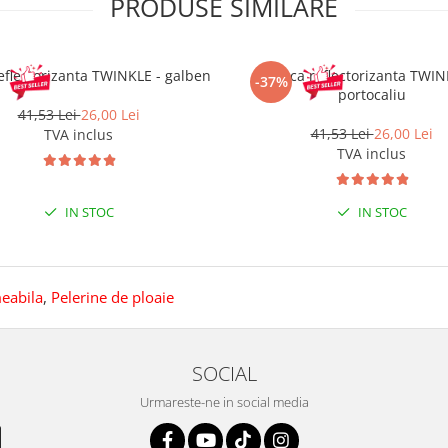
PRODUSE SIMILARE
eflectorizanta TWINKLE - galben
Sapca reflectorizanta TWIN
-37%
portocaliu
41,53 Lei
26,00 Lei
41,53 Lei
26,00 Lei
TVA inclus
TVA inclus
IN STOC
IN STOC
eabila
,
Pelerine de ploaie
SOCIAL
Urmareste-ne in social media