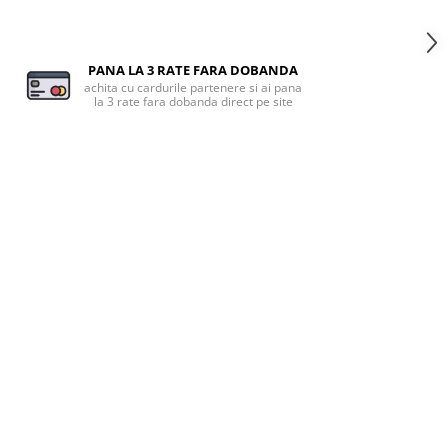
PANA LA 3 RATE FARA DOBANDA
achita cu cardurile partenere si ai pana
la 3 rate fara dobanda direct pe site