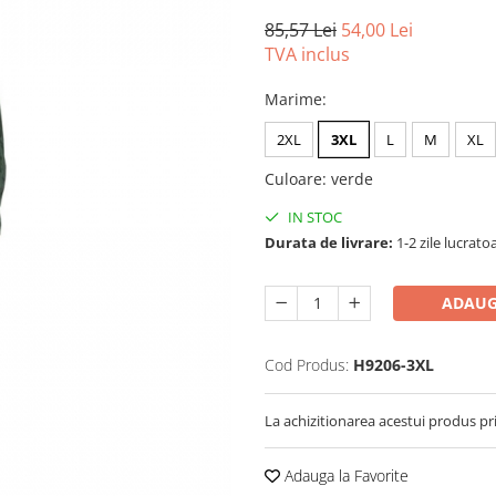
85,57 Lei
54,00 Lei
TVA inclus
Marime
:
2XL
3XL
L
M
XL
Culoare
:
verde
IN STOC
Durata de livrare:
1-2 zile lucrato
ADAUG
Cod Produs:
H9206-3XL
La achizitionarea acestui produs pr
Adauga la Favorite