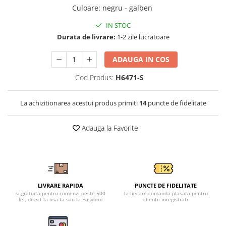
Tricouri clasice
Culoare
:
negru - galben
Veste de lucru
IN STOC
Impermeabila
Durata de livrare:
1-2 zile lucratoare
Combinezoane de lucru
impermeabile
ADAUGA IN COS
Costume de ploaie impermeabile
Cod Produs:
H6471-S
Jachete / Bluze salopeta
Pantaloni impermeabili
La achizitionarea acestui produs primiti
14
puncte de fidelitate
Pelerine de ploaie
Veste de lucru
Adauga la Favorite
Industria alimentara
Manecute
Pantaloni de lucru
Sorturi impermeabile
Pantaloni de lucru in talie
LIVRARE RAPIDA
PUNCTE DE FIDELITATE
si gratuita pentru comenzi peste 500
la fiecare comanda plasata pentru
Pentru sudura
lei, direct la usa ta sau la Easybox
clientii inregistrati
Jachete pentru sudura