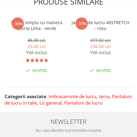
PRODUSE SIMILARE
Tricou simplu cu maneca
Jacheta de lucru 4XSTRETCH
-36%
-37%
scurta Lima - verde
- rosu
45,30 Lei
377,52 Lei
29,00 Lei
236,00 Lei
TVA inclus
TVA inclus
IN STOC
IN STOC
Categorii asociate
:
Imbracaminte de lucru
,
Iarna
,
Pantaloni
de lucru in talie
,
Uz general
,
Pantaloni de lucru
NEWSLETTER
Nu rata ofertele si promotiile noastre