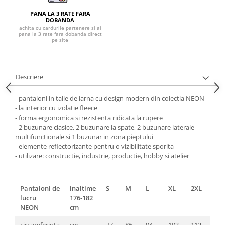
Pantaloni de protectie
PANA LA 3 RATE FARA
Sorturi
DOBANDA
Pentru copii
achita cu cardurile partenere si ai
pana la 3 rate fara dobanda direct
pe site
Pantaloni de lucru cu pieptar
Veste de lucru
Pentru femei
Descriere
Bluze pentru femei
Fleece-uri
- pantaloni in talie de iarna cu design modern din colectia NEON
- la interior cu izolatie fleece
Halate
- forma ergonomica si rezistenta ridicata la rupere
Jachete / Bluze salopeta
- 2 buzunare clasice, 2 buzunare la spate, 2 buzunare laterale
multifunctionale si 1 buzunar in zona pieptului
Pantaloni de lucru cu pieptar
- elemente reflectorizante pentru o vizibilitate sporita
Pantaloni de lucru in talie
- utilizare: constructie, industrie, productie, hobby si atelier
Tricouri polo
Veste de lucru
Pantaloni de
inaltime
S
M
L
XL
2XL
3XL
lucru
176-182
NEON
cm