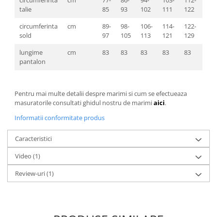
circumferinta
cm
77-
86-
94-
103-
112-
123
talie
85
93
102
111
122
131
circumferinta
cm
89-
98-
106-
114-
122-
130
sold
97
105
113
121
129
137
lungime
cm
83
83
83
83
83
83
pantalon
Pentru mai multe detalii despre marimi si cum se efectueaza
masuratorile consultati ghidul nostru de marimi
aici
.
Informatii conformitate produs
Caracteristici
Video
(1)
Review-uri
(1)