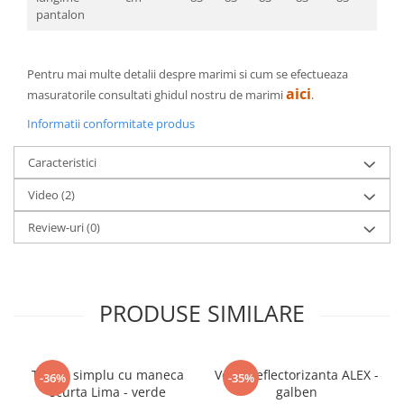
pantalon
Pentru mai multe detalii despre marimi si cum se efectueaza
aici
masuratorile consultati ghidul nostru de marimi
.
Informatii conformitate produs
Caracteristici
Video
(2)
Review-uri
(0)
PRODUSE SIMILARE
Tricou simplu cu maneca
Vesta reflectorizanta ALEX -
-36%
-35%
scurta Lima - verde
galben