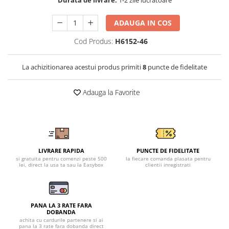
Tricouri clasice
Durata de livrare:
1-2 zile lucratoare
Veste de lucru
ADAUGA IN COS
Impermeabila
Cod Produs:
H6152-46
Combinezoane de lucru
impermeabile
Costume de ploaie impermeabile
La achizitionarea acestui produs primiti
8
puncte de fidelitate
Jachete / Bluze salopeta
Adauga la Favorite
Pantaloni impermeabili
Pelerine de ploaie
Veste de lucru
Industria alimentara
Manecute
LIVRARE RAPIDA
PUNCTE DE FIDELITATE
si gratuita pentru comenzi peste 500
la fiecare comanda plasata pentru
Pantaloni de lucru
lei, direct la usa ta sau la Easybox
clientii inregistrati
Sorturi impermeabile
Pantaloni de lucru in talie
Pentru sudura
PANA LA 3 RATE FARA
DOBANDA
Jachete pentru sudura
achita cu cardurile partenere si ai
pana la 3 rate fara dobanda direct