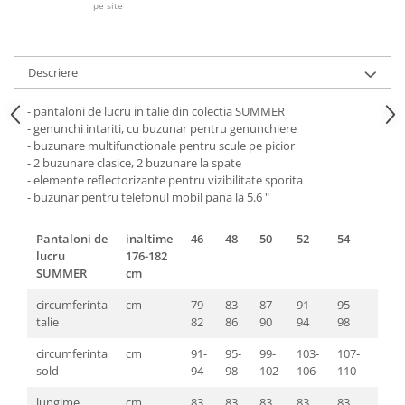
Pantaloni de protectie
pe site
Sorturi
Pentru copii
Descriere
Pantaloni de lucru cu pieptar
Veste de lucru
- pantaloni de lucru in talie din colectia SUMMER
Pentru femei
- genunchi intariti, cu buzunar pentru genunchiere
- buzunare multifunctionale pentru scule pe picior
Bluze pentru femei
- 2 buzunare clasice, 2 buzunare la spate
Fleece-uri
- elemente reflectorizante pentru vizibilitate sporita
- buzunar pentru telefonul mobil pana la 5.6 "
Halate
Jachete / Bluze salopeta
Pantaloni de
inaltime
46
48
50
52
54
56
Pantaloni de lucru cu pieptar
lucru
176-182
Pantaloni de lucru in talie
SUMMER
cm
Tricouri polo
circumferinta
cm
79-
83-
87-
91-
95-
99-
Veste de lucru
talie
82
86
90
94
98
103
circumferinta
cm
91-
95-
99-
103-
107-
111-
sold
94
98
102
106
110
114
lungime
cm
83
83
83
83
83
83