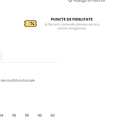
Adauga la Favorite
PUNCTE DE FIDELITATE
la fiecare comanda plasata pentru
clientii inregistrati
rale multifunctionale
r
54
56
58
60
62
64
66