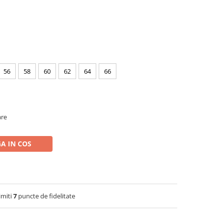
56
58
60
62
64
66
are
A IN COS
imiti
7
puncte de fidelitate