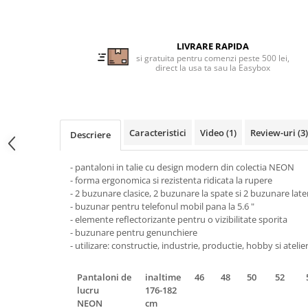
Tricouri clasice
Veste de lucru
Impermeabila
LIVRARE RAPIDA
Combinezoane de lucru
si gratuita pentru comenzi peste 500 lei,
direct la usa ta sau la Easybox
impermeabile
Costume de ploaie impermeabile
Jachete / Bluze salopeta
Pantaloni impermeabili
Caracteristici
Video
(1)
Review-uri
(3)
Descriere
Pelerine de ploaie
Veste de lucru
- pantaloni in talie cu design modern din colectia NEON
Industria alimentara
- forma ergonomica si rezistenta ridicata la rupere
- 2 buzunare clasice, 2 buzunare la spate si 2 buzunare late
Manecute
- buzunar pentru telefonul mobil pana la 5.6 "
Pantaloni de lucru
- elemente reflectorizante pentru o vizibilitate sporita
- buzunare pentru genunchiere
Sorturi impermeabile
- utilizare: constructie, industrie, productie, hobby si atelie
Pantaloni de lucru in talie
Pentru sudura
Pantaloni de
inaltime
46
48
50
52
lucru
176-182
Jachete pentru sudura
NEON
cm