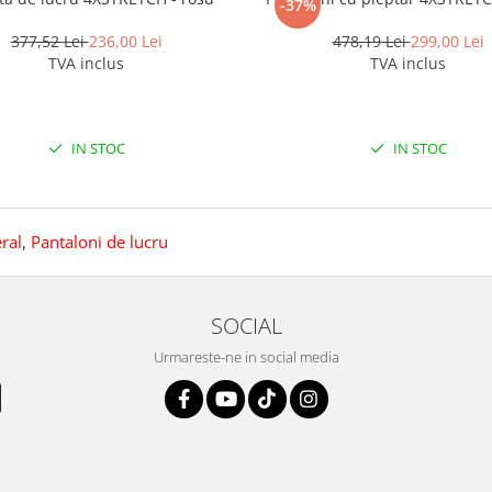
-37%
377,52 Lei
236,00 Lei
478,19 Lei
299,00 Lei
TVA inclus
TVA inclus
IN STOC
IN STOC
ral
,
Pantaloni de lucru
SOCIAL
Urmareste-ne in social media