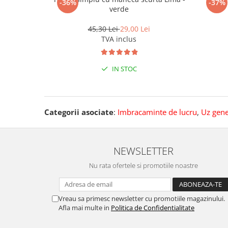
-36%
-37%
verde
45,30 Lei
29,00 Lei
TVA inclus
IN STOC
Categorii asociate
:
Imbracaminte de lucru
,
Uz gene
NEWSLETTER
Nu rata ofertele si promotiile noastre
Vreau sa primesc newsletter cu promotiile magazinului.
Afla mai multe in
Politica de Confidentialitate