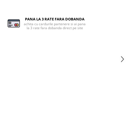
PANA LA 3 RATE FARA DOBANDA
achita cu cardurile partenere si ai pana
la 3 rate fara dobanda direct pe site