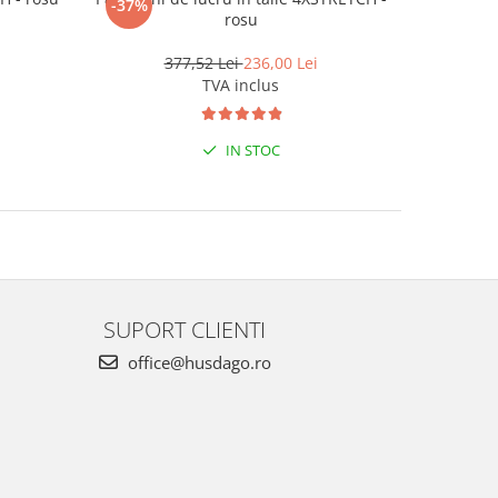
-37%
-35%
rosu
377,52 Lei
236,00 Lei
TVA inclus
IN STOC
SUPORT CLIENTI
office@husdago.ro