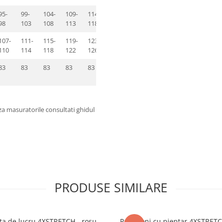
95-
99-
104-
109-
114-
119-
124-
98
103
108
113
118
123
128
107-
111-
115-
119-
123-
127-
131-
110
114
118
122
126
130
134
83
83
83
83
83
83
83
za masuratorile consultati ghidul
PRODUSE SIMILARE
ta de lucru 4XSTRETCH - rosu
Pantaloni cu pieptar 4XSTRETC