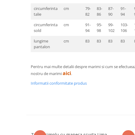
Pantaloni de protectie
circumferinta
cm
79-
83-
87-
91-
Sorturi
talie
82
86
90
94
Pentru copii
circumferinta
cm
91-
95-
99-
103-
Pantaloni de lucru cu pieptar
sold
94
98
102
106
Veste de lucru
lungime
cm
83
83
83
83
Pentru femei
pantalon
Bluze pentru femei
Fleece-uri
Halate
Pentru mai multe detalii despre marimi si cum se efectuea
aici
nostru de marimi
.
Jachete / Bluze salopeta
Pantaloni de lucru cu pieptar
Informatii conformitate produs
Pantaloni de lucru in talie
Tricouri polo
Veste de lucru
Tricou simplu cu maneca scurta Lima -
Jache