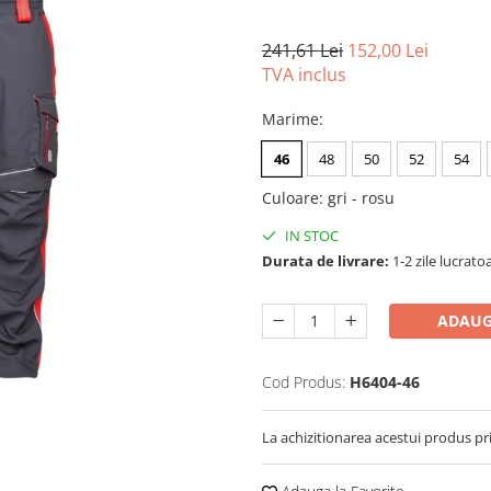
241,61 Lei
152,00 Lei
TVA inclus
Marime
:
46
48
50
52
54
Culoare
:
gri - rosu
IN STOC
Durata de livrare:
1-2 zile lucrato
ADAUG
Cod Produs:
H6404-46
La achizitionarea acestui produs pr