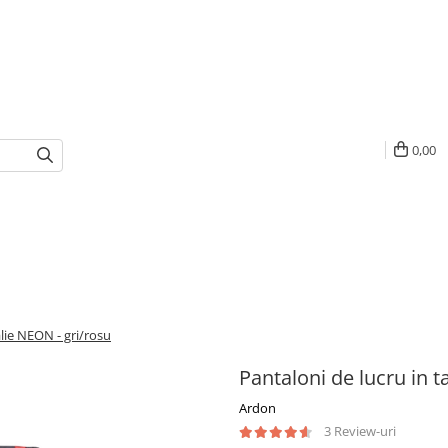
0,00
alie NEON - gri/rosu
Pantaloni de lucru in t
Ardon
3 Review-uri