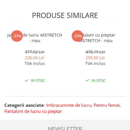
PRODUSE SIMILARE
Jacheta de lucru 4XSTRETCH
Pantaloni cu pieptar
-37%
-37%
- rosu
4XSTRETCH - rosu
377,52 Lei
478,19 Lei
236,00 Lei
299,00 Lei
TVA inclus
TVA inclus
IN STOC
IN STOC
Categorii asociate
:
Imbracaminte de lucru
,
Pentru femei
,
Pantaloni de lucru cu pieptar
NEWSLETTER