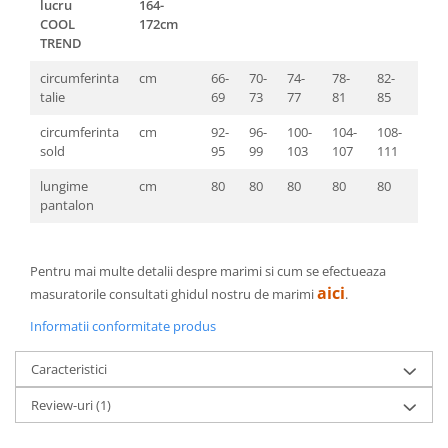
lucru
164-
COOL
172cm
TREND
circumferinta
cm
66-
70-
74-
78-
82-
86-
talie
69
73
77
81
85
89
circumferinta
cm
92-
96-
100-
104-
108-
112-
sold
95
99
103
107
111
115
lungime
cm
80
80
80
80
80
80
pantalon
Pentru mai multe detalii despre marimi si cum se efectueaza
aici
masuratorile consultati ghidul nostru de marimi
.
Informatii conformitate produs
Caracteristici
Review-uri
(1)