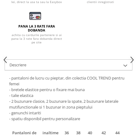
Pantaloni de protectie
lei, direct la usa ta sau la Easybox
clientii inregistrati
Sorturi
Pentru copii
Pantaloni de lucru cu pieptar
PANA LA 3 RATE FARA
DOBANDA
Veste de lucru
achita cu cardurile partenere si ai
pana la 3 rate fara dobanda direct
Pentru femei
pe site
Bluze pentru femei
Fleece-uri
Descriere
Halate
Jachete / Bluze salopeta
- pantaloni de lucru cu pieptar, din colectia COOL TREND pentru
Pantaloni de lucru cu pieptar
femei
- bretele elastice pentru o fixare mai buna
Pantaloni de lucru in talie
- talie elastica
Tricouri polo
- 2 buzunare clasice, 2 buzunare la spate, 2 buzunare laterale
mutifunctionale si 1 buzunar in zona pieptului
Veste de lucru
- genunchi intariti
- spatiu disponibil pentru personalizare
Pantaloni de
inaltime
36
38
40
42
44
46