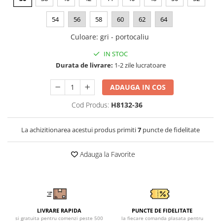
Tricouri clasice
Veste de lucru
54
56
58
60
62
64
Impermeabila
Culoare
:
gri - portocaliu
Combinezoane de lucru
impermeabile
IN STOC
Costume de ploaie impermeabile
Durata de livrare:
1-2 zile lucratoare
Jachete / Bluze salopeta
ADAUGA IN COS
Pantaloni impermeabili
Pelerine de ploaie
Cod Produs:
H8132-36
Veste de lucru
Industria alimentara
La achizitionarea acestui produs primiti
7
puncte de fidelitate
Manecute
Adauga la Favorite
Pantaloni de lucru
Sorturi impermeabile
Pantaloni de lucru in talie
Pentru sudura
Jachete pentru sudura
LIVRARE RAPIDA
PUNCTE DE FIDELITATE
si gratuita pentru comenzi peste 500
la fiecare comanda plasata pentru