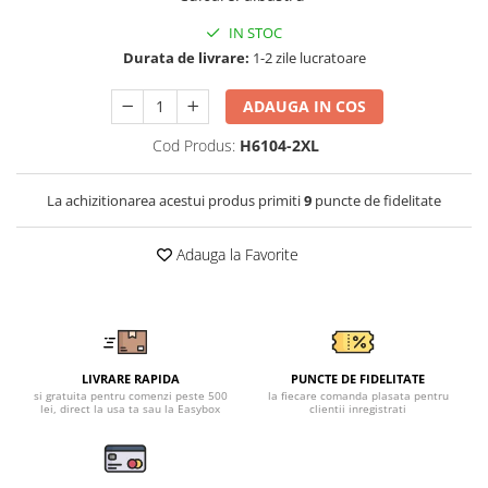
Tricouri clasice
Veste de lucru
IN STOC
Impermeabila
Durata de livrare:
1-2 zile lucratoare
Combinezoane de lucru
ADAUGA IN COS
impermeabile
Costume de ploaie impermeabile
Cod Produs:
H6104-2XL
Jachete / Bluze salopeta
Pantaloni impermeabili
La achizitionarea acestui produs primiti
9
puncte de fidelitate
Pelerine de ploaie
Veste de lucru
Adauga la Favorite
Industria alimentara
Manecute
Pantaloni de lucru
Sorturi impermeabile
LIVRARE RAPIDA
PUNCTE DE FIDELITATE
si gratuita pentru comenzi peste 500
la fiecare comanda plasata pentru
Pantaloni de lucru in talie
lei, direct la usa ta sau la Easybox
clientii inregistrati
Pentru sudura
Jachete pentru sudura