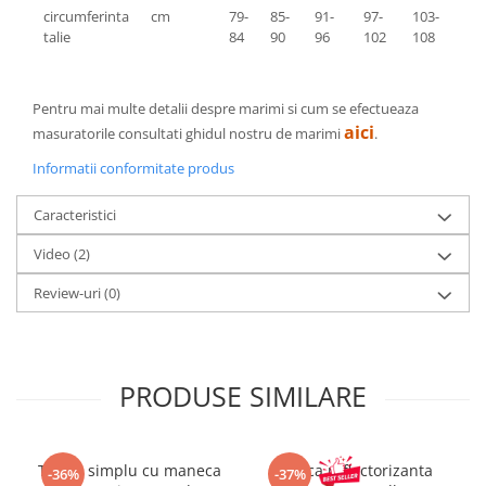
circumferinta
cm
79-
85-
91-
97-
103-
109
talie
84
90
96
102
108
114
Pentru mai multe detalii despre marimi si cum se efectueaza
aici
masuratorile consultati ghidul nostru de marimi
.
Informatii conformitate produs
Caracteristici
Video
(2)
Review-uri
(0)
PRODUSE SIMILARE
Tricou simplu cu maneca
Sapca reflectorizanta
-36%
-37%