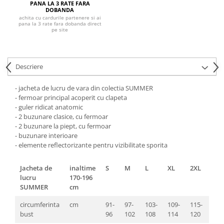
Pantaloni de protectie
PANA LA 3 RATE FARA
DOBANDA
Sorturi
achita cu cardurile partenere si ai
pana la 3 rate fara dobanda direct
Pentru copii
pe site
Pantaloni de lucru cu pieptar
Veste de lucru
Descriere
Pentru femei
Bluze pentru femei
- jacheta de lucru de vara din colectia SUMMER
Fleece-uri
- fermoar principal acoperit cu clapeta
- guler ridicat anatomic
Halate
- 2 buzunare clasice, cu fermoar
Jachete / Bluze salopeta
- 2 buzunare la piept, cu fermoar
- buzunare interioare
Pantaloni de lucru cu pieptar
- elemente reflectorizante pentru vizibilitate sporita
Pantaloni de lucru in talie
Tricouri polo
Jacheta de
inaltime
S
M
L
XL
2XL
3XL
Veste de lucru
lucru
170-196
SUMMER
cm
circumferinta
cm
91-
97-
103-
109-
115-
121
bust
96
102
108
114
120
126