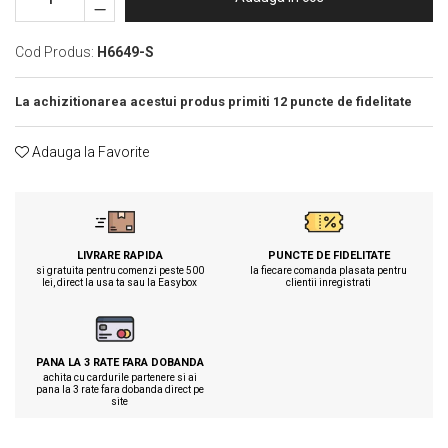
Tricouri clasice
Veste de lucru
Cod Produs:
H6649-S
Impermeabila
Combinezoane de lucru impermeabile
La achizitionarea acestui produs primiti
12
puncte de fidelitate
Costume de ploaie impermeabile
Jachete / Bluze salopeta
Adauga la Favorite
Pantaloni impermeabili
Pelerine de ploaie
Veste de lucru
Industria alimentara
LIVRARE RAPIDA
PUNCTE DE FIDELITATE
Manecute
si gratuita pentru comenzi peste 500
la fiecare comanda plasata pentru
lei, direct la usa ta sau la Easybox
clientii inregistrati
Pantaloni de lucru
Sorturi impermeabile
Pantaloni de lucru in talie
PANA LA 3 RATE FARA DOBANDA
Pentru sudura
achita cu cardurile partenere si ai
pana la 3 rate fara dobanda direct pe
site
Jachete pentru sudura
Pantaloni de protectie