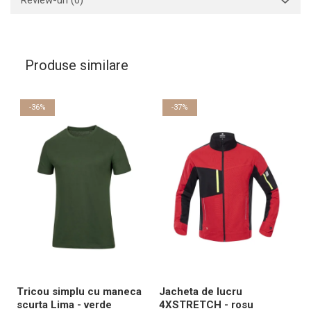
Review-uri
(0)
Produse similare
-36%
-37%
Tricou simplu cu maneca
Jacheta de lucru
P
scurta Lima - verde
4XSTRETCH - rosu
4