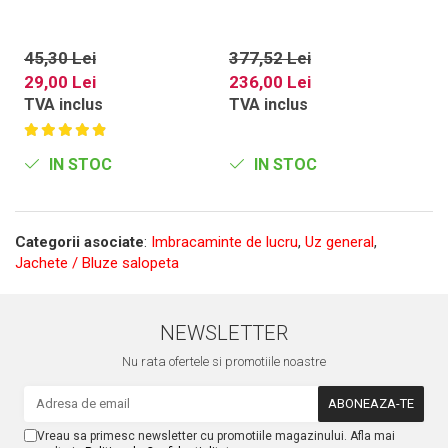
45,30 Lei
377,52 Lei
4
29,00 Lei
236,00 Lei
2
TVA inclus
TVA inclus
T
IN STOC
IN STOC
Categorii asociate
:
Imbracaminte de lucru
,
Uz general
,
Jachete / Bluze salopeta
NEWSLETTER
Nu rata ofertele si promotiile noastre
Vreau sa primesc newsletter cu promotiile magazinului. Afla mai