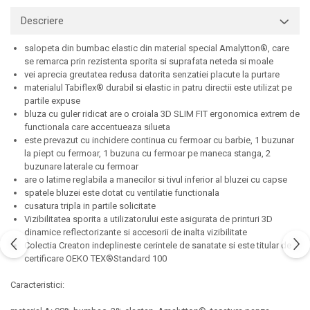
Sorturi
Descriere
Pentru copii
Pantaloni de lucru cu pieptar
salopeta din bumbac elastic din material special Amalytton®, care
se remarca prin rezistenta sporita si suprafata neteda si moale
Veste de lucru
vei aprecia greutatea redusa datorita senzatiei placute la purtare
Pentru femei
materialul Tabiflex® durabil si elastic in patru directii este utilizat pe
partile expuse
Bluze pentru femei
bluza cu guler ridicat are o croiala 3D SLIM FIT ergonomica extrem de
Fleece-uri
functionala care accentueaza silueta
Halate
este prevazut cu inchidere continua cu fermoar cu barbie, 1 buzunar
la piept cu fermoar, 1 buzuna cu fermoar pe maneca stanga, 2
Jachete / Bluze salopeta
buzunare laterale cu fermoar
Pantaloni de lucru cu pieptar
are o latime reglabila a manecilor si tivul inferior al bluzei cu capse
spatele bluzei este dotat cu ventilatie functionala
Pantaloni de lucru in talie
cusatura tripla in partile solicitate
Tricouri polo
Vizibilitatea sporita a utilizatorului este asigurata de printuri 3D
Veste de lucru
dinamice reflectorizante si accesorii de inalta vizibilitate
Colectia Creaton indeplineste cerintele de sanatate si este titular de
certificare OEKO TEX®Standard 100
Caracteristici: