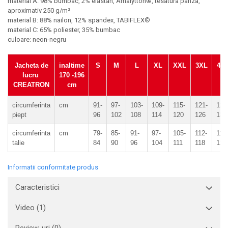
material A: 98% bumbac, 2% elastan, Amalytton®, tesatura panza,
aproximativ 250 g/m²
material B: 88% nailon, 12% spandex, TABIFLEX®
material C: 65% poliester, 35% bumbac
culoare: neon-negru
Jacheta de
inaltime
S
M
L
XL
XXL
3XL
4X
lucru
170 -196
CREATRON
cm
circumferinta
cm
91-
97-
103-
109-
115-
121-
127
piept
96
102
108
114
120
126
132
circumferinta
cm
79-
85-
91-
97-
105-
112-
119
talie
84
90
96
104
111
118
125
Informatii conformitate produs
Caracteristici
Video
(1)