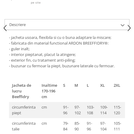
Pantaloni de protectie
pe site
Sorturi
Pentru copii
Descriere
Pantaloni de lucru cu pieptar
Veste de lucru
- jacheta usoara, flexibila si cu o buna adaptare la miscare;
Pentru femei
- fabricata din material functional ARDON BREEFFIDRY®:
- guler inalt;
Bluze pentru femei
- interior pieptanat, placut la atingere;
Fleece-uri
- exterior fin, cu tratament anti-piling;
- buzunar cu fermoar la piept, buzunare laterale cu fermoar.
Halate
Jachete / Bluze salopeta
Pantaloni de lucru cu pieptar
Jacheta de
Inaltime
S
M
L
XL
2XL
3XL
Pantaloni de lucru in talie
lucru
170-196
Beeffidry
cm
Tricouri polo
Veste de lucru
circumferinta
cm
91-
97-
103-
109-
115-
121
piept
96
102
108
114
120
126
circumferinta
cm
79-
85-
91-
97-
105-
112
talie
84
90
96
104
111
118