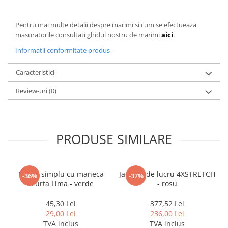
Pentru mai multe detalii despre marimi si cum se efectueaza
masuratorile consultati ghidul nostru de marimi
aici
.
Informatii conformitate produs
Caracteristici
Review-uri
(0)
PRODUSE SIMILARE
Tricou simplu cu maneca
Jacheta de lucru 4XSTRETCH
-36%
-37%
scurta Lima - verde
- rosu
45,30 Lei
377,52 Lei
29,00 Lei
236,00 Lei
TVA inclus
TVA inclus