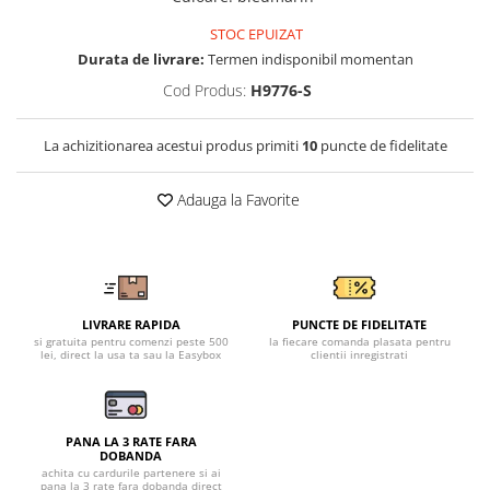
Tricouri clasice
Veste de lucru
STOC EPUIZAT
Impermeabila
Durata de livrare:
Termen indisponibil momentan
Cod Produs:
H9776-S
Combinezoane de lucru
impermeabile
Costume de ploaie impermeabile
La achizitionarea acestui produs primiti
10
puncte de fidelitate
Jachete / Bluze salopeta
Pantaloni impermeabili
Adauga la Favorite
Pelerine de ploaie
Veste de lucru
Industria alimentara
Manecute
LIVRARE RAPIDA
PUNCTE DE FIDELITATE
si gratuita pentru comenzi peste 500
la fiecare comanda plasata pentru
Pantaloni de lucru
lei, direct la usa ta sau la Easybox
clientii inregistrati
Sorturi impermeabile
Pantaloni de lucru in talie
Pentru sudura
PANA LA 3 RATE FARA
DOBANDA
Jachete pentru sudura
achita cu cardurile partenere si ai
pana la 3 rate fara dobanda direct