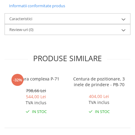
Pantaloni de protectie
Informatii conformitate produs
Sorturi
Pentru copii
Caracteristici
Pantaloni de lucru cu pieptar
Review-uri
(0)
Veste de lucru
Pentru femei
Bluze pentru femei
PRODUSE SIMILARE
Fleece-uri
Halate
Jachete / Bluze salopeta
Centura complexa P-71
Centura de pozitionare, 3
-32%
Pantaloni de lucru cu pieptar
inele de prindere - PB-70
Pantaloni de lucru in talie
798,66 Lei
404,00 Lei
544,00 Lei
Tricouri polo
TVA inclus
TVA inclus
Veste de lucru
IN STOC
IN STOC