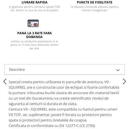
Tricouri clasice
LIVRARE RAPIDA
PUNCTE DE FIDELITATE
si gratuita pentru comenzi peste 500
la fiecare comanda plasata pentru
Veste de lucru
lei, direct la usa ta sau la Easybox
clientii inregistrati
Impermeabila
Combinezoane de lucru
impermeabile
PANA LA 3 RATE FARA
Costume de ploaie impermeabile
DOBANDA
achita cu cardurile partenere si ai
Jachete / Bluze salopeta
pana la 3 rate fara dobanda direct
pe site
Pantaloni impermeabili
Pelerine de ploaie
Veste de lucru
Descriere
Industria alimentara
Special creata pentru utilizarea in parcurile de aventura, V9 -
Manecute
SQUIRREL are o constructie usor de echipat si foarte confortabila
Pantaloni de lucru
la purtare. Inlocuirea buclei clasice de ancorare din material textil
cu un inel din Duraluminiu va creste semnificativ nivelul de
Sorturi impermeabile
siguranta al centurii si durata ei de viata.
Pantaloni de lucru in talie
Centura V9 - SQUIRREL este compatibila cu hamul pentru umeri
Pentru sudura
V9 TOP, iar, suplimentar, poate fi livrata cu protectori pentru
spate si protectori pentru bretelele de coapse.
Jachete pentru sudura
Certificata in conformitate cu EN 12277-C (CE 2756)