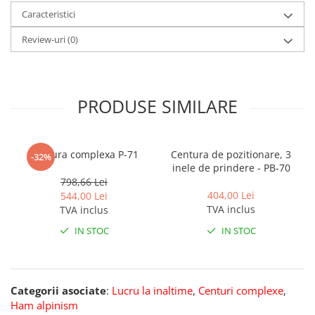
Pantaloni de protectie
Caracteristici
Sorturi
Pentru copii
Review-uri
(0)
Pantaloni de lucru cu pieptar
Veste de lucru
Pentru femei
PRODUSE SIMILARE
Bluze pentru femei
Fleece-uri
Centura complexa P-71
Centura de pozitionare, 3
Halate
-32%
inele de prindere - PB-70
Jachete / Bluze salopeta
798,66 Lei
Pantaloni de lucru cu pieptar
404,00 Lei
544,00 Lei
TVA inclus
TVA inclus
Pantaloni de lucru in talie
Tricouri polo
IN STOC
IN STOC
Veste de lucru
Categorii asociate
:
Lucru la inaltime
,
Centuri complexe
,
Ham alpinism