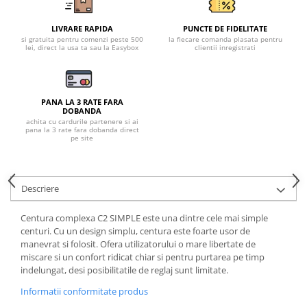
Tricouri clasice
Veste de lucru
LIVRARE RAPIDA
PUNCTE DE FIDELITATE
Impermeabila
si gratuita pentru comenzi peste 500
la fiecare comanda plasata pentru
lei, direct la usa ta sau la Easybox
clientii inregistrati
Combinezoane de lucru
impermeabile
Costume de ploaie impermeabile
PANA LA 3 RATE FARA
Jachete / Bluze salopeta
DOBANDA
achita cu cardurile partenere si ai
Pantaloni impermeabili
pana la 3 rate fara dobanda direct
pe site
Pelerine de ploaie
Veste de lucru
Industria alimentara
Descriere
Manecute
Pantaloni de lucru
Centura complexa C2 SIMPLE este una dintre cele mai simple
centuri. Cu un design simplu, centura este foarte usor de
Sorturi impermeabile
manevrat si folosit. Ofera utilizatorului o mare libertate de
Pantaloni de lucru in talie
miscare si un confort ridicat chiar si pentru purtarea pe timp
Pentru sudura
indelungat, desi posibilitatile de reglaj sunt limitate.
Jachete pentru sudura
Informatii conformitate produs