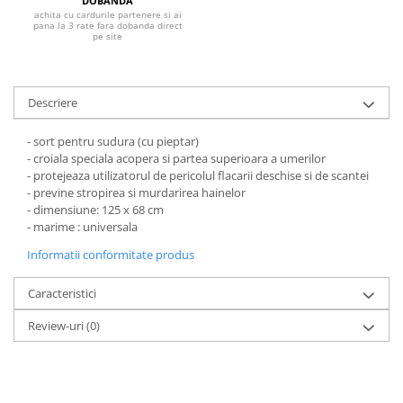
DOBANDA
Pantaloni de protectie
achita cu cardurile partenere si ai
Sorturi
pana la 3 rate fara dobanda direct
pe site
Pentru copii
Pantaloni de lucru cu pieptar
Veste de lucru
Descriere
Pentru femei
- sort pentru sudura (cu pieptar)
Bluze pentru femei
- croiala speciala acopera si partea superioara a umerilor
Fleece-uri
- protejeaza utilizatorul de pericolul flacarii deschise si de scantei
- previne stropirea si murdarirea hainelor
Halate
- dimensiune: 125 x 68 cm
Jachete / Bluze salopeta
- marime : universala
Pantaloni de lucru cu pieptar
Informatii conformitate produs
Pantaloni de lucru in talie
Tricouri polo
Caracteristici
Veste de lucru
Review-uri
(0)