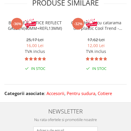
PRODUSE SIMILARE
BRETELE ELASTICE REFLECT
Curea textila cu catarama
-36%
-32%
GALBEN(40MM+REFL13MM)
din plastic Cool Trend -
3.5X140 cm
25,17 Lei
17,62 Lei
16,00 Lei
12,00 Lei
TVA inclus
TVA inclus
IN STOC
IN STOC
Categorii asociate
:
Accesorii
,
Pentru sudura
,
Cotiere
NEWSLETTER
Nu rata ofertele si promotiile noastre