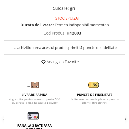
Tricouri clasice
Veste de lucru
Culoare
:
gri
Impermeabila
STOC EPUIZAT
Combinezoane de lucru
Durata de livrare:
Termen indisponibil momentan
impermeabile
Cod Produs:
H12003
Costume de ploaie impermeabile
Jachete / Bluze salopeta
La achizitionarea acestui produs primiti
2
puncte de fidelitate
Pantaloni impermeabili
Pelerine de ploaie
Adauga la Favorite
Veste de lucru
Industria alimentara
Manecute
Pantaloni de lucru
LIVRARE RAPIDA
PUNCTE DE FIDELITATE
Sorturi impermeabile
si gratuita pentru comenzi peste 500
la fiecare comanda plasata pentru
lei, direct la usa ta sau la Easybox
clientii inregistrati
Pantaloni de lucru in talie
Pentru sudura
Jachete pentru sudura
PANA LA 3 RATE FARA