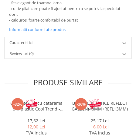
Pantaloni de protectie
- fes elegant de toamna-iarna
- cu tiv pliat care poate fi ajustat pentru a se potrivi aspectului
Sorturi
dorit
Pentru copii
- calduros, foarte confortabil de purtat
Pantaloni de lucru cu pieptar
Informatii conformitate produs
Veste de lucru
Pentru femei
Caracteristici
Bluze pentru femei
Review-uri
(0)
Fleece-uri
Halate
Jachete / Bluze salopeta
PRODUSE SIMILARE
Pantaloni de lucru cu pieptar
Pantaloni de lucru in talie
Tricouri polo
Curea textila cu catarama
BRETELE ELASTICE REFLECT
-32%
-36%
Veste de lucru
din plastic Cool Trend -
GALBEN(40MM+REFL13MM)
3.5X140 cm
17,62 Lei
25,17 Lei
12,00 Lei
16,00 Lei
TVA inclus
TVA inclus