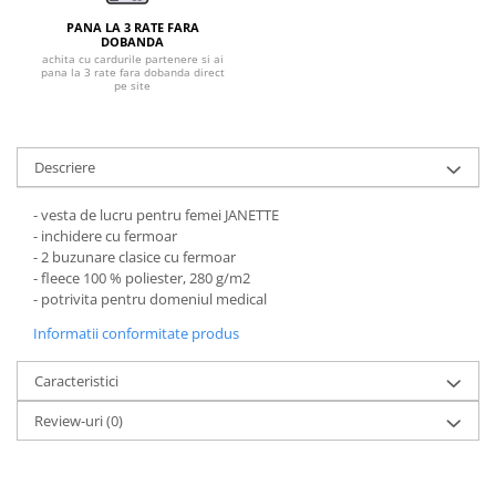
Pantaloni de protectie
PANA LA 3 RATE FARA
Sorturi
DOBANDA
Pentru copii
achita cu cardurile partenere si ai
pana la 3 rate fara dobanda direct
pe site
Pantaloni de lucru cu pieptar
Veste de lucru
Pentru femei
Descriere
Bluze pentru femei
- vesta de lucru pentru femei JANETTE
Fleece-uri
- inchidere cu fermoar
Halate
- 2 buzunare clasice cu fermoar
Jachete / Bluze salopeta
- fleece 100 % poliester, 280 g/m2
- potrivita pentru domeniul medical
Pantaloni de lucru cu pieptar
Pantaloni de lucru in talie
Informatii conformitate produs
Tricouri polo
Caracteristici
Veste de lucru
Review-uri
(0)