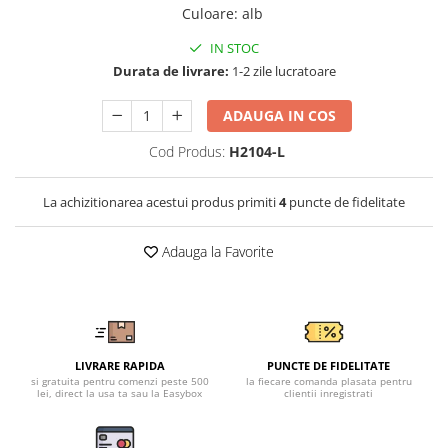
Tricouri clasice
Culoare
:
alb
Veste de lucru
IN STOC
Impermeabila
Durata de livrare:
1-2 zile lucratoare
Combinezoane de lucru
impermeabile
ADAUGA IN COS
Costume de ploaie impermeabile
Cod Produs:
H2104-L
Jachete / Bluze salopeta
Pantaloni impermeabili
La achizitionarea acestui produs primiti
4
puncte de fidelitate
Pelerine de ploaie
Veste de lucru
Adauga la Favorite
Industria alimentara
Manecute
Pantaloni de lucru
Sorturi impermeabile
LIVRARE RAPIDA
PUNCTE DE FIDELITATE
Pantaloni de lucru in talie
si gratuita pentru comenzi peste 500
la fiecare comanda plasata pentru
Pentru sudura
lei, direct la usa ta sau la Easybox
clientii inregistrati
Jachete pentru sudura