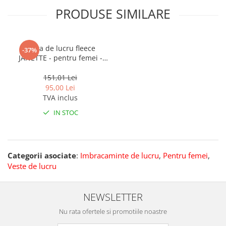
PRODUSE SIMILARE
Vesta de lucru fleece
-37%
JANETTE - pentru femei -
albastru deschis
151,01 Lei
95,00 Lei
TVA inclus
IN STOC
Categorii asociate
:
Imbracaminte de lucru
,
Pentru femei
,
Veste de lucru
NEWSLETTER
Nu rata ofertele si promotiile noastre