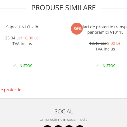
PRODUSE SIMILARE
Sapca UNI 6L alb
Ochelari de protectie transp
-36%
panoramici V1011E
25,04 Lei
16,00 Lei
12,46 Lei
8,00 Lei
TVA inclus
TVA inclus
IN STOC
IN STOC
de protectie
SOCIAL
Urmareste-ne in social media