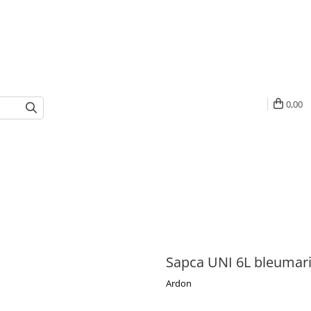
0,00
Sapca UNI 6L bleumar
Ardon