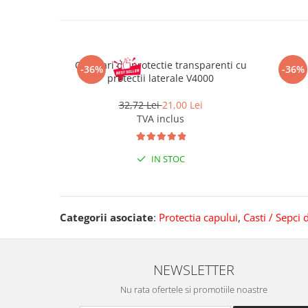
Pantaloni de protectie
Sorturi
Pentru copii
Pantaloni de lucru cu pieptar
Ochelari de protectie transparenti cu
-36%
-36%
Veste de lucru
protectii laterale V4000
Pentru femei
32,72 Lei
21,00 Lei
Bluze pentru femei
TVA inclus
Fleece-uri
Halate
IN STOC
Jachete / Bluze salopeta
Pantaloni de lucru cu pieptar
Pantaloni de lucru in talie
Categorii asociate
:
Protectia capului
,
Casti / Sepci 
Tricouri polo
Veste de lucru
NEWSLETTER
Nu rata ofertele si promotiile noastre