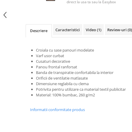
Tricouri clasice
direct la usa ta sau la Easybox
Veste de lucru
Impermeabila
Combinezoane de lucru
Caracteristici
Video
(1)
Review-uri
(0)
impermeabile
Descriere
Costume de ploaie impermeabile
Jachete / Bluze salopeta
Croiala cu sase panouri modelate
Pantaloni impermeabili
Varf usor curbat
Pelerine de ploaie
Cusaturi decorative
Panou frontal ranforsat
Veste de lucru
Banda de transpiratie confortabila la interior
Industria alimentara
Orificii de ventilatie matlasate
Dimensiune reglabila cu clema
Manecute
Potrivita pentru utilizare ca material textil publicitar
Pantaloni de lucru
Material: 100% bumbac, 260 g/m2
Sorturi impermeabile
Pantaloni de lucru in talie
Informatii conformitate produs
Pentru sudura
Jachete pentru sudura