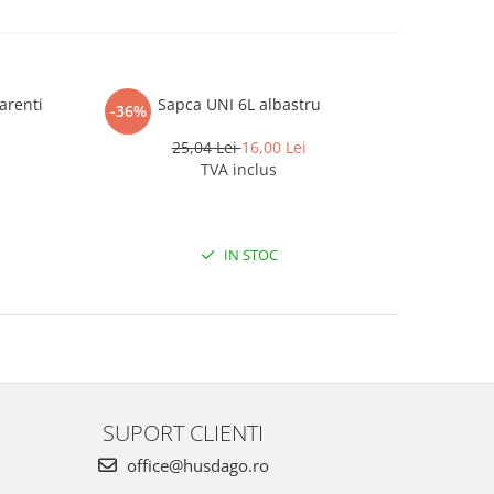
arenti
Sapca UNI 6L albastru
Ochelari 
-36%
-37%
b
25,04 Lei
16,00 Lei
TVA inclus
IN STOC
SUPORT CLIENTI
office@husdago.ro