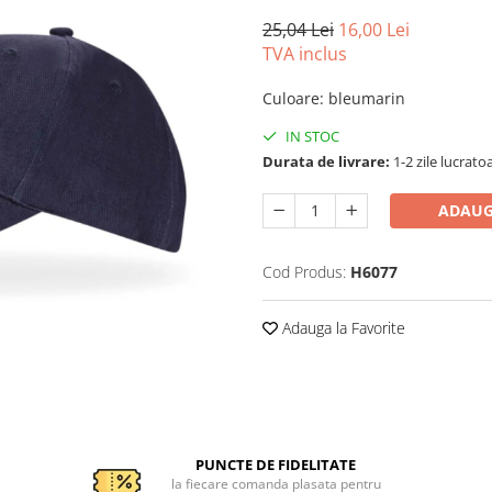
25,04 Lei
16,00 Lei
TVA inclus
Culoare
:
bleumarin
IN STOC
Durata de livrare:
1-2 zile lucrato
ADAUG
Cod Produs:
H6077
Adauga la Favorite
PUNCTE DE FIDELITATE
la fiecare comanda plasata pentru