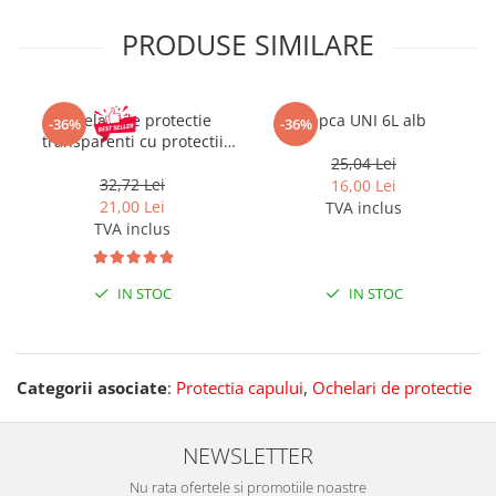
PRODUSE SIMILARE
Ochelari de protectie
Sapca UNI 6L alb
-36%
-36%
transparenti cu protectii
laterale V4000
25,04 Lei
32,72 Lei
16,00 Lei
21,00 Lei
TVA inclus
TVA inclus
IN STOC
IN STOC
Categorii asociate
:
Protectia capului
,
Ochelari de protectie
NEWSLETTER
Nu rata ofertele si promotiile noastre