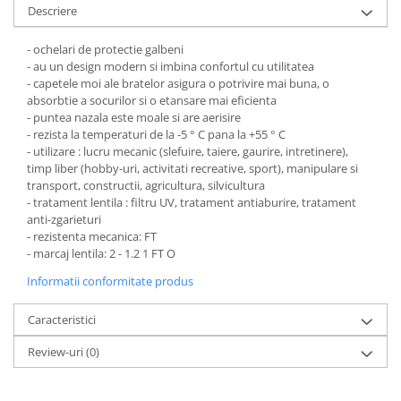
Pantaloni de protectie
Descriere
Sorturi
Pentru copii
- ochelari de protectie galbeni
- au un design modern si imbina confortul cu utilitatea
Pantaloni de lucru cu pieptar
- capetele moi ale bratelor asigura o potrivire mai buna, o
Veste de lucru
absorbtie a socurilor si o etansare mai eficienta
- puntea nazala este moale si are aerisire
Pentru femei
- rezista la temperaturi de la -5 ° C pana la +55 ° C
Bluze pentru femei
- utilizare : lucru mecanic (slefuire, taiere, gaurire, intretinere),
timp liber (hobby-uri, activitati recreative, sport), manipulare si
Fleece-uri
transport, constructii, agricultura, silvicultura
Halate
- tratament lentila : filtru UV, tratament antiaburire, tratament
anti-zgarieturi
Jachete / Bluze salopeta
- rezistenta mecanica: FT
Pantaloni de lucru cu pieptar
- marcaj lentila: 2 - 1.2 1 FT O
Pantaloni de lucru in talie
Informatii conformitate produs
Tricouri polo
Veste de lucru
Caracteristici
Review-uri
(0)