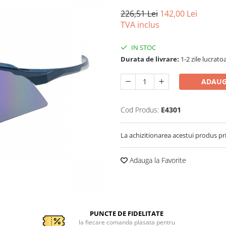
226,51 Lei
142,00 Lei
TVA inclus
IN STOC
Durata de livrare:
1-2 zile lucrato
ADAUG
Cod Produs:
E4301
La achizitionarea acestui produs pr
Adauga la Favorite
PUNCTE DE FIDELITATE
la fiecare comanda plasata pentru