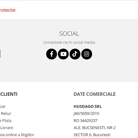
rotectie
SOCIAL
Urmareste-ne in social media
CLIENTI
DATE COMERCIALE
par
HUSDAGO SRL
e Retur
J40/5059/2015
 Plata
RO 34429237
 Livrare
ALE. BUCSENESTI, NR 2
a online a litigiilor
SECTOR 6, Bucuresti