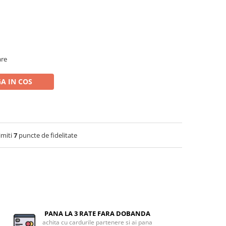
are
A IN COS
imiti
7
puncte de fidelitate
PANA LA 3 RATE FARA DOBANDA
achita cu cardurile partenere si ai pana