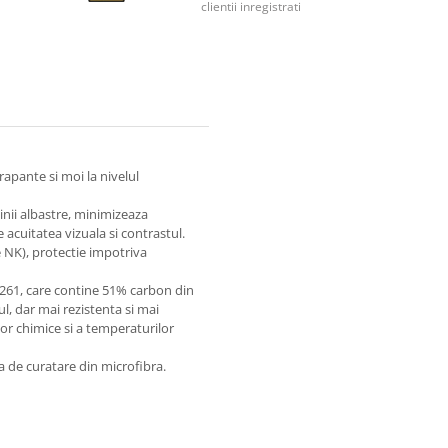
clientii inregistrati
rapante si moi la nivelul
nii albastre, minimizeaza
 acuitatea vizuala si contrastul.
e NK), protectie impotriva
1261, care contine 51% carbon din
l, dar mai rezistenta si mai
lor chimice si a temperaturilor
a de curatare din microfibra.