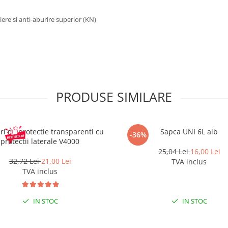
iere si anti-aburire superior (KN)
PRODUSE SIMILARE
ri de protectie transparenti cu
Sapca UNI 6L alb
-36%
protectii laterale V4000
25,04 Lei
16,00 Lei
32,72 Lei
21,00 Lei
TVA inclus
TVA inclus
IN STOC
IN STOC