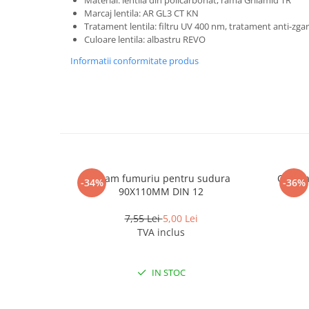
Material: lentila din policarbonat, rama Grilamid TR
Pantaloni de protectie
Marcaj lentila: AR GL3 CT KN
Sorturi
Tratament lentila: filtru UV 400 nm, tratament anti-zgar
Pentru copii
Culoare lentila: albastru REVO
Pantaloni de lucru cu pieptar
Informatii conformitate produs
Veste de lucru
Pentru femei
Bluze pentru femei
Fleece-uri
Halate
Jachete / Bluze salopeta
Geam fumuriu pentru sudura
Ochela
-34%
-36%
Pantaloni de lucru cu pieptar
90X110MM DIN 12
Pantaloni de lucru in talie
7,55 Lei
5,00 Lei
Tricouri polo
TVA inclus
Veste de lucru
IN STOC