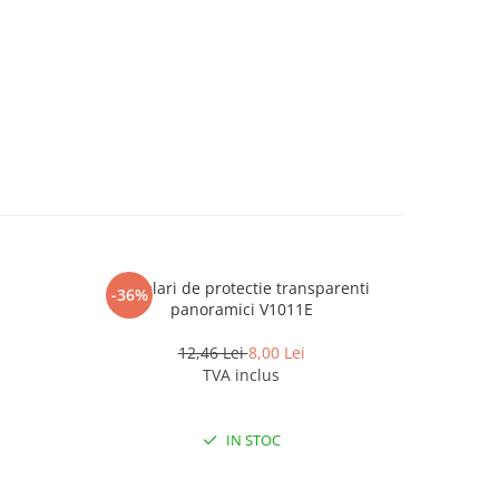
Ochelari de protectie transparenti
S
-36%
-36%
panoramici V1011E
12,46 Lei
8,00 Lei
TVA inclus
IN STOC