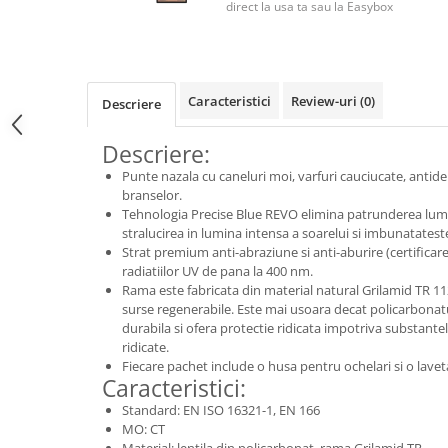
Tricouri clasice
direct la usa ta sau la Easybox
Veste de lucru
Impermeabila
Combinezoane de lucru
Caracteristici
Review-uri
(0)
impermeabile
Descriere
Costume de ploaie impermeabile
Descriere:
Jachete / Bluze salopeta
Punte nazala cu caneluri moi, varfuri cauciucate, antide
Pantaloni impermeabili
branselor.
Pelerine de ploaie
Tehnologia Precise Blue REVO elimina patrunderea lumi
Veste de lucru
stralucirea in lumina intensa a soarelui si imbunatateste
Strat premium anti-abraziune si anti-aburire (certificar
Industria alimentara
radiatiilor UV de pana la 400 nm.
Manecute
Rama este fabricata din material natural Grilamid TR 1
surse regenerabile. Este mai usoara decat policarbonatu
Pantaloni de lucru
durabila si ofera protectie ridicata impotriva substante
Sorturi impermeabile
ridicate.
Fiecare pachet include o husa pentru ochelari si o lavet
Pantaloni de lucru in talie
Caracteristici:
Pentru sudura
Standard: EN ISO 16321-1, EN 166
Jachete pentru sudura
MO: CT