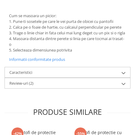
Cum se masoara un picior:
1. Pune-ti sosetele pe care le vei purta de obicei cu pantofii
2. Calca pe o foaie de hartie, cu calcaiul perpendicular pe perete
3. Trage o linie chiar in fata celui mai lung deget cu un pix si o rigla
4. Masoara distanta dintre perete si linia pe care tocmai ai trasat-
o
5. Selecteaza dimensiunea potrivita
Informatii conformitate produs
Caracteristici
Review-uri
(2)
PRODUSE SIMILARE
Pantofi de protectie
Pantofi de protectie cu
-42%
-55%