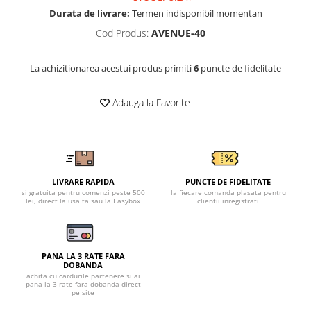
Tricouri clasice
Durata de livrare:
Termen indisponibil momentan
Veste de lucru
Cod Produs:
AVENUE-40
Impermeabila
Combinezoane de lucru
La achizitionarea acestui produs primiti
6
puncte de fidelitate
impermeabile
Costume de ploaie impermeabile
Adauga la Favorite
Jachete / Bluze salopeta
Pantaloni impermeabili
Pelerine de ploaie
Veste de lucru
Industria alimentara
LIVRARE RAPIDA
PUNCTE DE FIDELITATE
si gratuita pentru comenzi peste 500
la fiecare comanda plasata pentru
Manecute
lei, direct la usa ta sau la Easybox
clientii inregistrati
Pantaloni de lucru
Sorturi impermeabile
Pantaloni de lucru in talie
PANA LA 3 RATE FARA
DOBANDA
Pentru sudura
achita cu cardurile partenere si ai
pana la 3 rate fara dobanda direct
pe site
Jachete pentru sudura