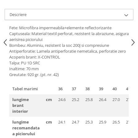
Pantaloni de protectie
Sorturi
Descriere
Pentru copii
Pantaloni de lucru cu pieptar
Fete: Microfibra impermeabila+elemente reflectorizante
Captuseala: Material textil perforat, rezistent la abraziune, asigura
Veste de lucru
aerisirea piciorului
Pentru femei
Bombeu: Aluminiu, rezistent la soc 200J si compresiune
Antiperforatie: Lamela antiperforatie nemetalica, perforatie zero
Bluze pentru femei
Acoperis brant: X-CONTROL
Fleece-uri
Talpa: PU 1D SRC
Halate
Inaltime: 70 mm
Greutate: 920 gr. (pt. nr. 42)
Jachete / Bluze salopeta
Pantaloni de lucru cu pieptar
Tabel marimi
36
37
38
39
40
41
Pantaloni de lucru in talie
lungime
cm
24.6
25.2
25.8
26.4
27.0
27.6
Tricouri polo
brant
Veste de lucru
interior
lungime
cm
24.1
24.7
25.3
25.9
26.5
27.1
recomandata
a piciorului