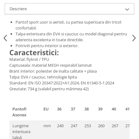
Pantaloni de protectie
Descriere
Sorturi
Pentru copii
Pantof sport usor si aerisit, cu partea superioara din tricot
Pantaloni de lucru cu pieptar
confortabil.
Talpa exterioara din EVA si cauciuc cu model diagonal pentru
Veste de lucru
aderenta excelenta in toate directiile.
Pentru femei
Potriviti pentru interior si exterior.
Caracteristici:
Bluze pentru femei
Material: flyknit / TPU
Fleece-uri
Captuseala: material MESH respirabil laminat
Halate
Brant interior: poliester de inalta calitate + plasa
Jachete / Bluze salopeta
Talpa: EVA / cauciuc, tehnologie lipita
Standard: EN ISO 20347:2022+A1:2024, EN 61340-5-1:2024
Pantaloni de lucru cu pieptar
Greutate: 734 g (valabil pentru mărimea 42)
Pantaloni de lucru in talie
Tricouri polo
Veste de lucru
Pantofi
EU
36
37
38
39
40
41
Asonex
Lungime
mm
240
247
253
260
267
273
interioara
talpă