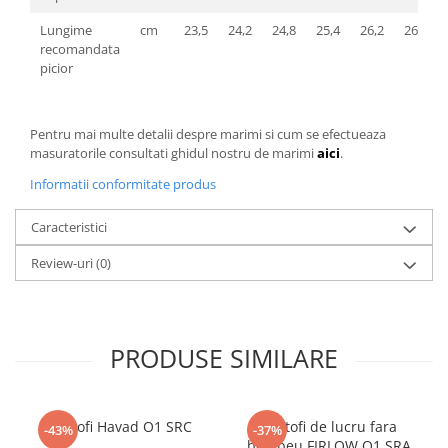
Lungime
cm
23,5
24,2
24,8
25,4
26,2
26,8
recomandata
picior
Pentru mai multe detalii despre marimi si cum se efectueaza
masuratorile consultati ghidul nostru de marimi
aici
.
Informatii conformitate produs
Caracteristici
Review-uri
(0)
PRODUSE SIMILARE
Pantofi Havad O1 SRC
Pantofi de lucru fara
-43%
-37%
bombeu FIRLOW O1 SRA