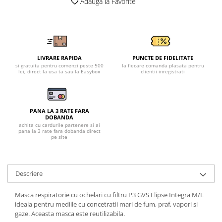
Tricouri clasice
Adauga la Favorite
Veste de lucru
Impermeabila
Combinezoane de lucru
impermeabile
LIVRARE RAPIDA
PUNCTE DE FIDELITATE
Costume de ploaie impermeabile
si gratuita pentru comenzi peste 500
la fiecare comanda plasata pentru
lei, direct la usa ta sau la Easybox
clientii inregistrati
Jachete / Bluze salopeta
Pantaloni impermeabili
Pelerine de ploaie
PANA LA 3 RATE FARA
Veste de lucru
DOBANDA
achita cu cardurile partenere si ai
Industria alimentara
pana la 3 rate fara dobanda direct
pe site
Manecute
Pantaloni de lucru
Sorturi impermeabile
Descriere
Pantaloni de lucru in talie
Masca respiratorie cu ochelari cu filtru P3 GVS Elipse Integra M/L
Pentru sudura
ideala pentru mediile cu concetratii mari de fum, praf, vapori si
Jachete pentru sudura
gaze. Aceasta masca este reutilizabila.