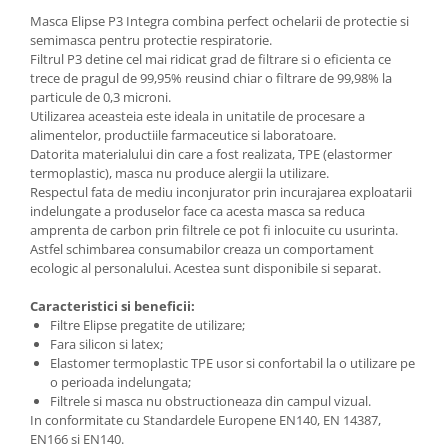
Pantaloni de protectie
Masca Elipse P3 Integra combina perfect ochelarii de protectie si
Sorturi
semimasca pentru protectie respiratorie.
Pentru copii
Filtrul P3 detine cel mai ridicat grad de filtrare si o eficienta ce
trece de pragul de 99,95% reusind chiar o filtrare de 99,98% la
Pantaloni de lucru cu pieptar
particule de 0,3 microni.
Veste de lucru
Utilizarea aceasteia este ideala in unitatile de procesare a
alimentelor, productiile farmaceutice si laboratoare.
Pentru femei
Datorita materialului din care a fost realizata, TPE (elastormer
Bluze pentru femei
termoplastic), masca nu produce alergii la utilizare.
Respectul fata de mediu inconjurator prin incurajarea exploatarii
Fleece-uri
indelungate a produselor face ca acesta masca sa reduca
Halate
amprenta de carbon prin filtrele ce pot fi inlocuite cu usurinta.
Jachete / Bluze salopeta
Astfel schimbarea consumabilor creaza un comportament
ecologic al personalului. Acestea sunt disponibile si separat.
Pantaloni de lucru cu pieptar
Pantaloni de lucru in talie
Caracteristici si beneficii:
Tricouri polo
Filtre Elipse pregatite de utilizare;
Fara silicon si latex;
Veste de lucru
Elastomer termoplastic TPE usor si confortabil la o utilizare pe
o perioada indelungata;
Filtrele si masca nu obstructioneaza din campul vizual.
In conformitate cu Standardele Europene EN140, EN 14387,
EN166 si EN140.