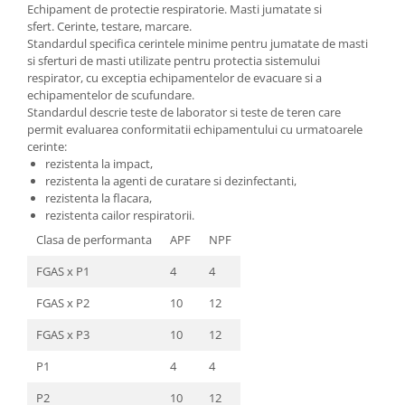
Echipament de protectie respiratorie. Masti jumatate si
sfert. Cerinte, testare, marcare.
Standardul specifica cerintele minime pentru jumatate de masti
si sferturi de masti utilizate pentru protectia sistemului
respirator, cu exceptia echipamentelor de evacuare si a
echipamentelor de scufundare.
Standardul descrie teste de laborator si teste de teren care
permit evaluarea conformitatii echipamentului cu urmatoarele
cerinte:
rezistenta la impact,
rezistenta la agenti de curatare si dezinfectanti,
rezistenta la flacara,
rezistenta cailor respiratorii.
Clasa de performanta
APF
NPF
FGAS x P1
4
4
FGAS x P2
10
12
FGAS x P3
10
12
P1
4
4
P2
10
12