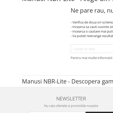
Incaltaminte trekking/outdoor
Manusi Speciale
Jachete / Bluze salopeta
Dispozitive de salvare de la
Slapi/Papuci/Sandale de vara
Manusi de unica folosinta
Pantaloni de lucru cu pieptar
Ne pare rau, nu
inaltime
Pantaloni de lucru in talie
Incaltaminte impermeabila
Manusi textile
Trapezi cu troliu
Pelerine de ploaie
- Verifica de doua ori scriere
Accesorii
Casti profesionale
- Incearca sa cauti cuvinte s
Sepci
- Incearca o cautare mai puti
Tricouri clasice
- Va puteti restrange rezultat
Tricouri polo
Veste de lucru
Iarna
Pentru mai multe informatii 
Bluze / Hanorace / Camasi
Esarfe / Fesuri / Cagule / Sepci de
iarna
Manusi NBR-Lite - Descopera gam
Fleece-uri
Indispensabili
Jachete / Bluze salopeta
NEWSLETTER
Pantaloni de lucru cu pieptar
Nu rata ofertele si promotiile noastre
Pantaloni de lucru in talie