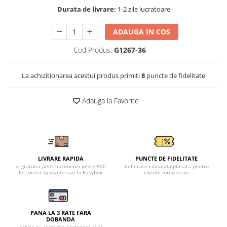
Tricouri clasice
Durata de livrare:
1-2 zile lucratoare
Veste de lucru
Impermeabila
ADAUGA IN COS
Combinezoane de lucru
Cod Produs:
G1267-36
impermeabile
Costume de ploaie impermeabile
La achizitionarea acestui produs primiti
8
puncte de fidelitate
Jachete / Bluze salopeta
Pantaloni impermeabili
Adauga la Favorite
Pelerine de ploaie
Veste de lucru
Industria alimentara
Manecute
LIVRARE RAPIDA
PUNCTE DE FIDELITATE
Pantaloni de lucru
si gratuita pentru comenzi peste 500
la fiecare comanda plasata pentru
Sorturi impermeabile
lei, direct la usa ta sau la Easybox
clientii inregistrati
Pantaloni de lucru in talie
Pentru sudura
PANA LA 3 RATE FARA
Jachete pentru sudura
DOBANDA