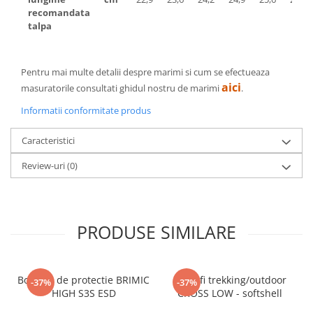
recomandata
talpa
Pentru mai multe detalii despre marimi si cum se efectueaza
aici
masuratorile consultati ghidul nostru de marimi
.
Informatii conformitate produs
Caracteristici
Review-uri
(0)
PRODUSE SIMILARE
Bocanci de protectie BRIMIC
Pantofi trekking/outdoor
-37%
-37%
HIGH S3S ESD
CROSS LOW - softshell