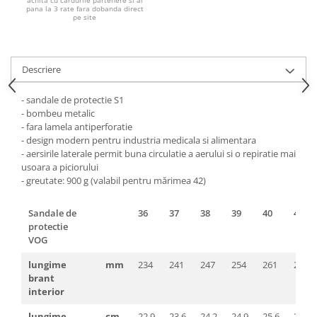
achita cu cardurile partenere si ai
Pantaloni de protectie
pana la 3 rate fara dobanda direct
pe site
Sorturi
Pentru copii
Pantaloni de lucru cu pieptar
Descriere
Veste de lucru
Pentru femei
- sandale de protectie S1
- bombeu metalic
Bluze pentru femei
- fara lamela antiperforatie
Fleece-uri
- design modern pentru industria medicala si alimentara
- aersirile laterale permit buna circulatie a aerului si o repiratie mai
Halate
usoara a piciorului
Jachete / Bluze salopeta
-
greutate: 900 g (valabil pentru mărimea 42)
Pantaloni de lucru cu pieptar
Pantaloni de lucru in talie
Sandale de
36
37
38
39
40
41
protectie
Tricouri polo
VOG
Veste de lucru
lungime
mm
234
241
247
254
261
267
brant
interior
lungime
cm
22,9
23,6
24,2
24,9
25,6
26,2