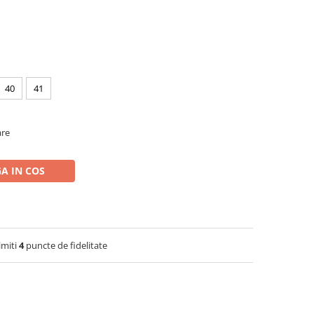
40
41
are
A IN COS
imiti
4
puncte de fidelitate