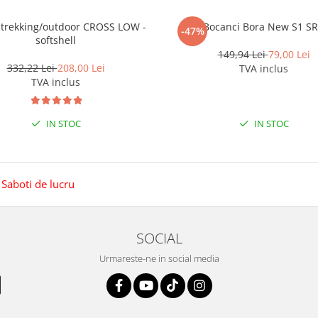
i trekking/outdoor CROSS LOW -
Bocanci Bora New S1 S
-47%
softshell
149,94 Lei
79,00 Lei
332,22 Lei
208,00 Lei
TVA inclus
TVA inclus
IN STOC
IN STOC
,
Saboti de lucru
SOCIAL
Urmareste-ne in social media