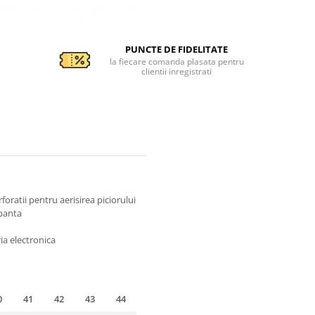
PUNCTE DE FIDELITATE
la fiecare comanda plasata pentru
clientii inregistrati
foratii pentru aerisirea piciorului
apanta
ria electronica
0
41
42
43
44
45
46
47
48