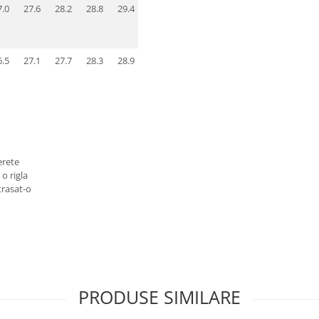
7.0
27.6
28.2
28.8
29.4
30.0
30.6
31.2
31.8
6.5
27.1
27.7
28.3
28.9
29.5
30.1
30.7
31.3
erete
 o rigla
trasat-o
PRODUSE SIMILARE