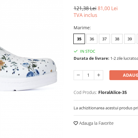
121,38 Lei
81,00 Lei
TVA inclus
Marime
:
35
36
37
38
39
IN STOC
Durata de livrare:
1-2 zile lucrato
ADAUG
Cod Produs:
FloralAlice-35
La achizitionarea acestui produs pr
Adauga la Favorite