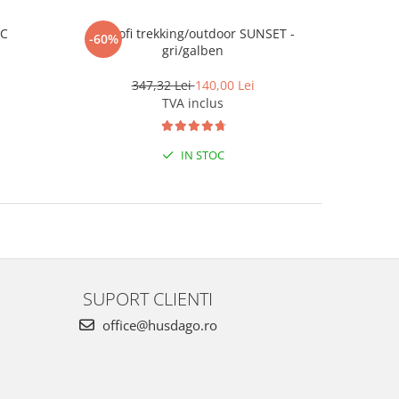
RC
Pantofi trekking/outdoor SUNSET -
Pap
-60%
-36%
gri/galben
347,32 Lei
140,00 Lei
TVA inclus
IN STOC
SUPORT CLIENTI
office@husdago.ro