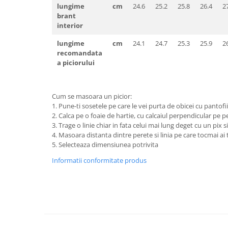
Pantaloni de protectie
lungime
cm
24.6
25.2
25.8
26.4
2
Sorturi
brant
interior
Pentru copii
lungime
cm
24.1
24.7
25.3
25.9
2
Pantaloni de lucru cu pieptar
recomandata
Veste de lucru
a piciorului
Pentru femei
Bluze pentru femei
Cum se masoara un picior:
Fleece-uri
1. Pune-ti sosetele pe care le vei purta de obicei cu pantofii
Halate
2. Calca pe o foaie de hartie, cu calcaiul perpendicular pe p
3. Trage o linie chiar in fata celui mai lung deget cu un pix si
Jachete / Bluze salopeta
4. Masoara distanta dintre perete si linia pe care tocmai ai 
Pantaloni de lucru cu pieptar
5. Selecteaza dimensiunea potrivita
Pantaloni de lucru in talie
Informatii conformitate produs
Tricouri polo
Veste de lucru