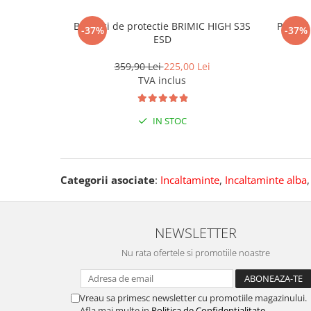
Bocanci de protectie BRIMIC HIGH S3S
Pantof
-37%
-37%
ESD
359,90 Lei
225,00 Lei
TVA inclus
IN STOC
Categorii asociate
:
Incaltaminte
,
Incaltaminte alba
NEWSLETTER
Nu rata ofertele si promotiile noastre
Vreau sa primesc newsletter cu promotiile magazinului.
Afla mai multe in
Politica de Confidentialitate