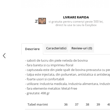
Tricouri clasice
Veste de lucru
Impermeabila
LIVRARE RAPIDA
Combinezoane de lucru
si gratuita pentru comenzi peste 500 lei,
direct la usa ta sau la Easybox
impermeabile
Costume de ploaie impermeabile
Jachete / Bluze salopeta
Pantaloni impermeabili
Caracteristici
Review-uri
(0)
Descriere
Pelerine de ploaie
Veste de lucru
- saboti de lucru din piele neteda de bovina
Industria alimentara
- fara bareta si cu imprimeu floral
- captuseala este din piele spalt de bovina prevazuta cu per
Manecute
- talpa este injectata, din poliuretan, antistatica si antider
Pantaloni de lucru
- foarte usori si confortabili
- utilizare: Industria medicala, Industria alimentara, Indust
Sorturi impermeabile
- fara elemente metalice: Metal-Free
Pantaloni de lucru in talie
- greutate: 498 gr
Pentru sudura
Jachete pentru sudura
Tabel marimi
36
37
38
39
4