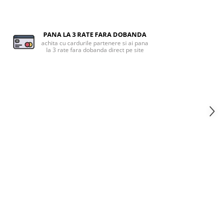
PANA LA 3 RATE FARA DOBANDA
achita cu cardurile partenere si ai pana
la 3 rate fara dobanda direct pe site