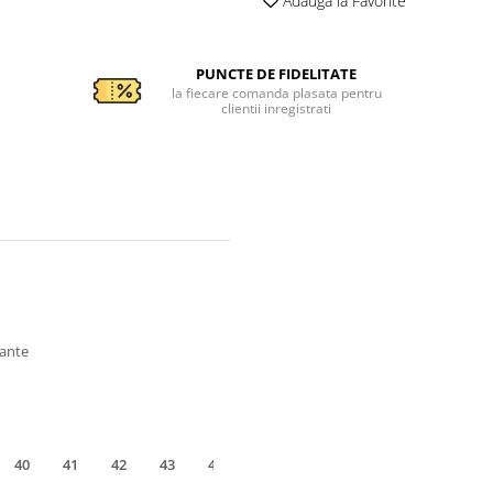
Adauga la Favorite
PUNCTE DE FIDELITATE
la fiecare comanda plasata pentru
clientii inregistrati
tante
40
41
42
43
44
45
46