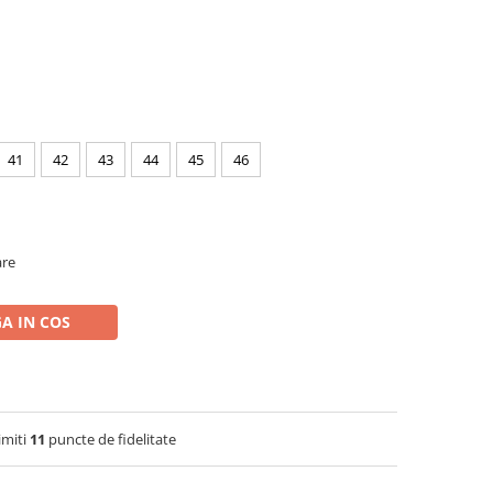
41
42
43
44
45
46
are
A IN COS
imiti
11
puncte de fidelitate