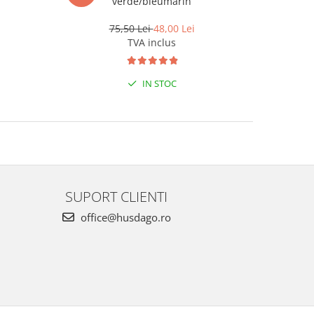
verde/bleumarin
75,50 Lei
48,00 Lei
3
TVA inclus
IN STOC
SUPORT CLIENTI
office@husdago.ro