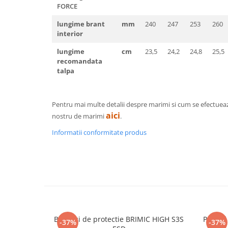
Pantaloni de protectie
FORCE
Sorturi
lungime brant
mm
240
247
253
260
Pentru copii
interior
Pantaloni de lucru cu pieptar
lungime
cm
23,5
24,2
24,8
25,5
Veste de lucru
recomandata
Pentru femei
talpa
Bluze pentru femei
Fleece-uri
Pentru mai multe detalii despre marimi si cum se efectuea
Halate
aici
nostru de marimi
.
Jachete / Bluze salopeta
Informatii conformitate produs
Pantaloni de lucru cu pieptar
Pantaloni de lucru in talie
Tricouri polo
Veste de lucru
Bocanci de protectie BRIMIC HIGH S3S
Pantof
-37%
-37%