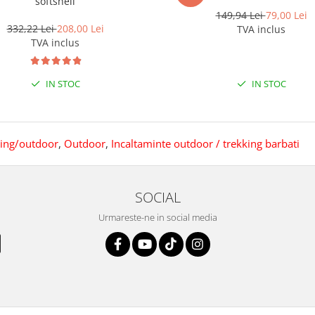
softshell
149,94 Lei
79,00 Lei
332,22 Lei
208,00 Lei
TVA inclus
TVA inclus
IN STOC
IN STOC
king/outdoor
,
Outdoor
,
Incaltaminte outdoor / trekking barbati
SOCIAL
Urmareste-ne in social media