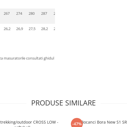
267
274
280
287
293
300
307
26,2
26,9
27,5
28,2
28,8
29,5
30,2
za masuratorile consultati ghidul
PRODUSE SIMILARE
i trekking/outdoor CROSS LOW -
Bocanci Bora New S1 S
-47%