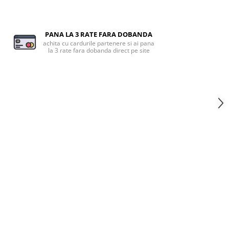
PANA LA 3 RATE FARA DOBANDA
achita cu cardurile partenere si ai pana
la 3 rate fara dobanda direct pe site