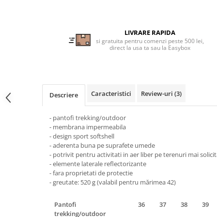
Tricouri clasice
Veste de lucru
Impermeabila
LIVRARE RAPIDA
Combinezoane de lucru
si gratuita pentru comenzi peste 500 lei,
direct la usa ta sau la Easybox
impermeabile
Costume de ploaie impermeabile
Jachete / Bluze salopeta
Pantaloni impermeabili
Caracteristici
Review-uri
(3)
Descriere
Pelerine de ploaie
Veste de lucru
- pantofi trekking/outdoor
Industria alimentara
- membrana impermeabila
- design sport softshell
Manecute
- aderenta buna pe suprafete umede
Pantaloni de lucru
- potrivit pentru activitati in aer liber pe terenuri mai solici
- elemente laterale reflectorizante
Sorturi impermeabile
- fara proprietati de protectie
Pantaloni de lucru in talie
-
greutate: 520 g (valabil pentru mărimea 42)
Pentru sudura
Pantofi
36
37
38
39
Jachete pentru sudura
trekking/outdoor