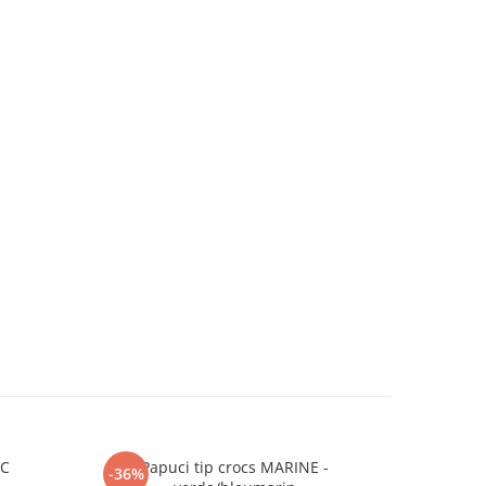
RC
Papuci tip crocs MARINE -
Pantofi
-36%
-60%