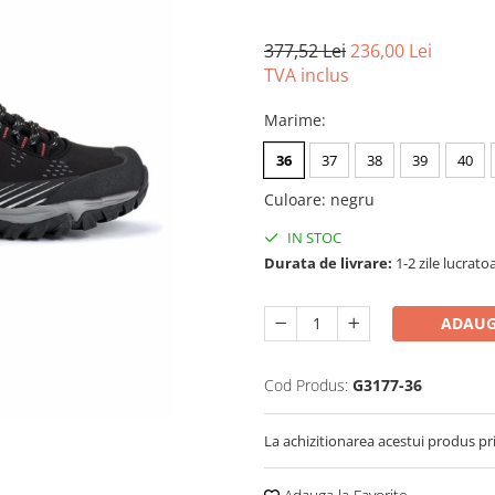
377,52 Lei
236,00 Lei
TVA inclus
Marime
:
36
37
38
39
40
Culoare
:
negru
IN STOC
Durata de livrare:
1-2 zile lucrato
ADAUG
Cod Produs:
G3177-36
La achizitionarea acestui produs pr