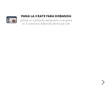
PANA LA 3 RATE FARA DOBANDA
achita cu cardurile partenere si ai pana
la 3 rate fara dobanda direct pe site