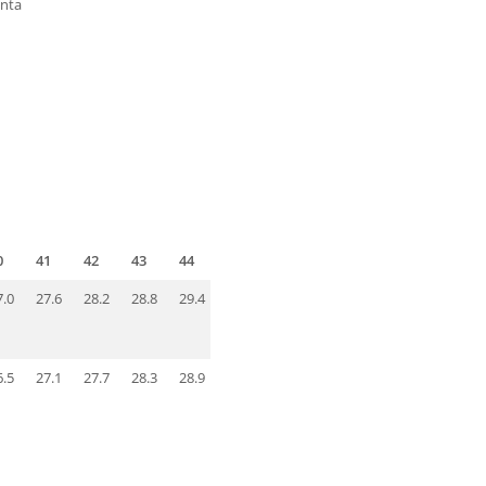
enta
0
41
42
43
44
45
46
47
48
7.0
27.6
28.2
28.8
29.4
30.0
30.6
31.2
31.8
6.5
27.1
27.7
28.3
28.9
29.5
30.1
30.7
31.3