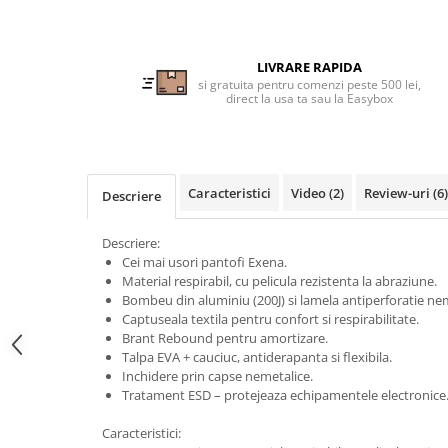
Tricouri clasice
Veste de lucru
Impermeabila
LIVRARE RAPIDA
Combinezoane de lucru
si gratuita pentru comenzi peste 500 lei,
direct la usa ta sau la Easybox
impermeabile
Costume de ploaie impermeabile
Jachete / Bluze salopeta
Pantaloni impermeabili
Caracteristici
Video
(2)
Review-uri
(6)
Descriere
Pelerine de ploaie
Veste de lucru
Descriere:
Industria alimentara
Cei mai usori pantofi Exena.
Material respirabil, cu pelicula rezistenta la abraziune.
Manecute
Bombeu din aluminiu (200J) si lamela antiperforatie nem
Pantaloni de lucru
Captuseala textila pentru confort si respirabilitate.
Brant Rebound pentru amortizare.
Sorturi impermeabile
Talpa EVA + cauciuc, antiderapanta si flexibila.
Pantaloni de lucru in talie
Inchidere prin capse nemetalice.
Pentru sudura
Tratament ESD – protejeaza echipamentele electronice
Jachete pentru sudura
Caracteristici: