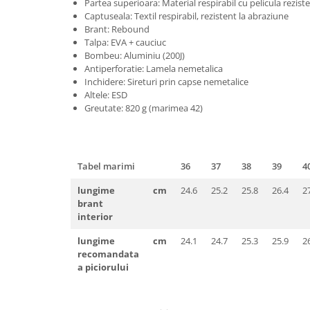
Pantaloni de protectie
Partea superioara: Material respirabil cu pelicula rezist
Captuseala: Textil respirabil, rezistent la abraziune
Sorturi
Brant: Rebound
Pentru copii
Talpa: EVA + cauciuc
Bombeu: Aluminiu (200J)
Pantaloni de lucru cu pieptar
Antiperforatie: Lamela nemetalica
Veste de lucru
Inchidere: Sireturi prin capse nemetalice
Altele: ESD
Pentru femei
Greutate: 820 g (marimea 42)
Bluze pentru femei
Fleece-uri
Halate
Tabel marimi
36
37
38
39
4
Jachete / Bluze salopeta
Pantaloni de lucru cu pieptar
lungime
cm
24.6
25.2
25.8
26.4
2
brant
Pantaloni de lucru in talie
interior
Tricouri polo
lungime
cm
24.1
24.7
25.3
25.9
2
Veste de lucru
recomandata
a piciorului