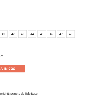
41
42
43
44
45
46
47
48
are
A IN COS
imiti
13
puncte de fidelitate