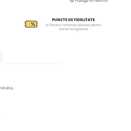
Adauga la Favorite
PUNCTE DE FIDELITATE
la fiecare comanda plasata pentru
clientii inregistrati
etalica.
.