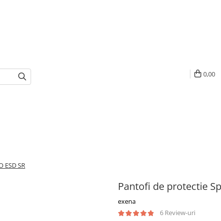
0,00
FO ESD SR
Pantofi de protectie S
exena
6 Review-uri