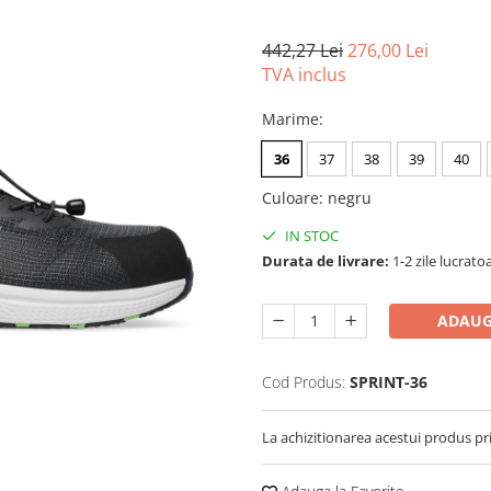
442,27 Lei
276,00 Lei
TVA inclus
Marime
:
36
37
38
39
40
Culoare
:
negru
IN STOC
Durata de livrare:
1-2 zile lucrato
ADAUG
Cod Produs:
SPRINT-36
La achizitionarea acestui produs pr