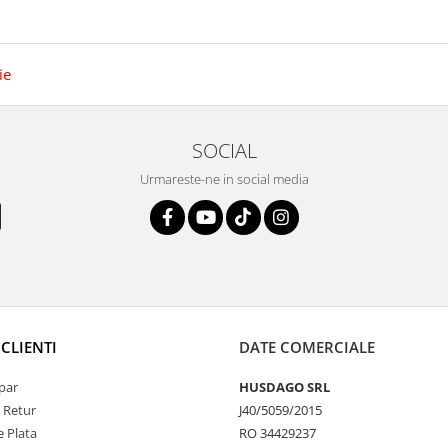
ie
SOCIAL
Urmareste-ne in social media
CLIENTI
DATE COMERCIALE
par
HUSDAGO SRL
e Retur
J40/5059/2015
 Plata
RO 34429237