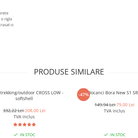
erete
 o rigla
trasat-o
PRODUSE SIMILARE
i trekking/outdoor CROSS LOW -
Bocanci Bora New S1 S
-47%
softshell
149,94 Lei
79,00 Lei
332,22 Lei
208,00 Lei
TVA inclus
TVA inclus
IN STOC
IN STOC