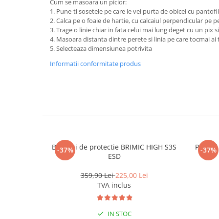
Cum se masoara un picior:
1. Pune-ti sosetele pe care le vei purta de obicei cu pantofii
2. Calca pe o foaie de hartie, cu calcaiul perpendicular pe p
3. Trage o linie chiar in fata celui mai lung deget cu un pix si
4. Masoara distanta dintre perete si linia pe care tocmai ai 
5. Selecteaza dimensiunea potrivita
Informatii conformitate produs
Bocanci de protectie BRIMIC HIGH S3S
Pantof
-37%
-37%
ESD
359,90 Lei
225,00 Lei
TVA inclus
IN STOC