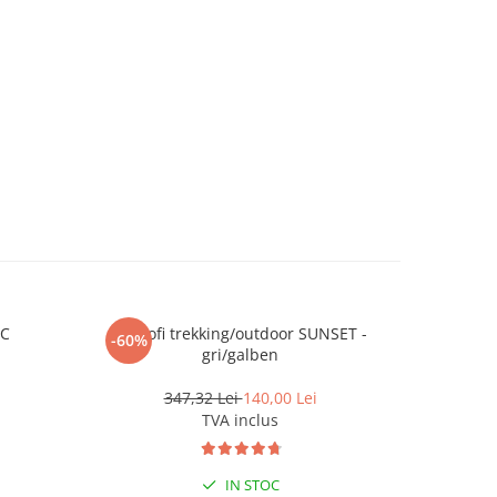
RC
Pantofi trekking/outdoor SUNSET -
Pap
-60%
-36%
gri/galben
347,32 Lei
140,00 Lei
TVA inclus
IN STOC