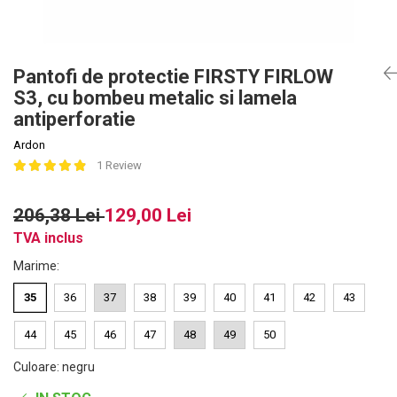
Incaltaminte trekking/outdoor
Manusi Speciale
Jachete / Bluze salopeta
Dispozitive de salvare de la inaltime
Slapi/Papuci/Sandale de vara
Manusi de unica folosinta
Pantaloni de lucru cu pieptar
Trapezi cu troliu
Pantaloni de lucru in talie
Incaltaminte impermeabila
Manusi textile
Pantofi de protectie FIRSTY FIRLOW
Casti profesionale
Pelerine de ploaie
Accesorii
S3, cu bombeu metalic si lamela
Sepci
antiperforatie
Tricouri clasice
Tricouri polo
Ardon
1 Review
Veste de lucru
Iarna
206,38 Lei
129,00 Lei
Bluze / Hanorace / Camasi
TVA inclus
Esarfe / Fesuri / Cagule / Sepci de
iarna
Marime
:
Fleece-uri
35
36
37
38
39
40
41
42
43
Indispensabili
Jachete / Bluze salopeta
44
45
46
47
48
49
50
Pantaloni de lucru cu pieptar
Culoare
:
negru
Pantaloni de lucru in talie