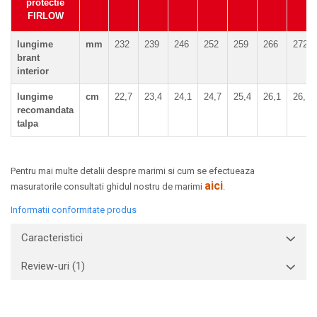
protectie
FIRLOW
lungime
mm
232
239
246
252
259
266
272
brant
interior
lungime
cm
22,7
23,4
24,1
24,7
25,4
26,1
26,7
recomandata
talpa
Pentru mai multe detalii despre marimi si cum se efectueaza
aici
masuratorile consultati ghidul nostru de marimi
.
Informatii conformitate produs
Caracteristici
Review-uri
(1)