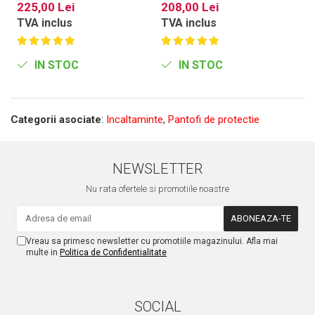
225,00 Lei
208,00 Lei
7
TVA inclus
TVA inclus
T
IN STOC
IN STOC
Categorii asociate
:
Incaltaminte
,
Pantofi de protectie
NEWSLETTER
Nu rata ofertele si promotiile noastre
Vreau sa primesc newsletter cu promotiile magazinului. Afla mai
multe in
Politica de Confidentialitate
SOCIAL