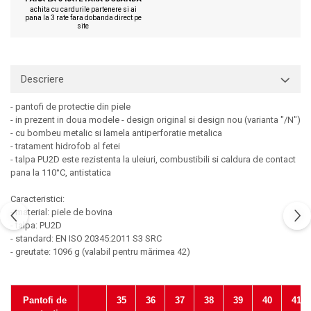
Sorturi
achita cu cardurile partenere si ai
pana la 3 rate fara dobanda direct pe
Pentru copii
site
Pantaloni de lucru cu pieptar
Veste de lucru
Descriere
Pentru femei
Bluze pentru femei
- pantofi de protectie din piele
- in prezent in doua modele - design original si design nou (varianta "/N")
Fleece-uri
- cu bombeu metalic si lamela antiperforatie metalica
Halate
- tratament hidrofob al fetei
Jachete / Bluze salopeta
- talpa PU2D este rezistenta la uleiuri, combustibili si caldura de contact
pana la 110°C, antistatica
Pantaloni de lucru cu pieptar
Pantaloni de lucru in talie
Caracteristici:
Tricouri polo
- material: piele de bovina
- talpa: PU2D
Veste de lucru
- standard: EN ISO 20345:2011 S3 SRC
- greutate: 1096 g (valabil pentru mărimea 42)
Pantofi de
35
36
37
38
39
40
41