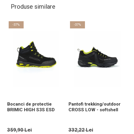
Produse similare
-37%
-37%
Bocanci de protectie
Pantofi trekking/outdoor
B
BRIMIC HIGH S3S ESD
CROSS LOW - softshell
359,90 Lei
332,22 Lei
1