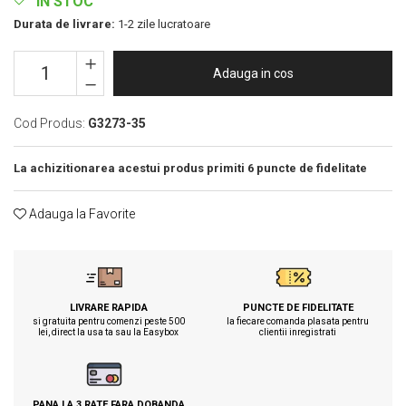
IN STOC
Tricouri clasice
Veste de lucru
Durata de livrare:
1-2 zile lucratoare
Impermeabila
Adauga in cos
Combinezoane de lucru impermeabile
Costume de ploaie impermeabile
Jachete / Bluze salopeta
Cod Produs:
G3273-35
Pantaloni impermeabili
La achizitionarea acestui produs primiti
6
puncte de fidelitate
Pelerine de ploaie
Veste de lucru
Adauga la Favorite
Industria alimentara
Manecute
Pantaloni de lucru
Sorturi impermeabile
LIVRARE RAPIDA
PUNCTE DE FIDELITATE
Pantaloni de lucru in talie
si gratuita pentru comenzi peste 500
la fiecare comanda plasata pentru
lei, direct la usa ta sau la Easybox
clientii inregistrati
Pentru sudura
Jachete pentru sudura
Pantaloni de protectie
PANA LA 3 RATE FARA DOBANDA