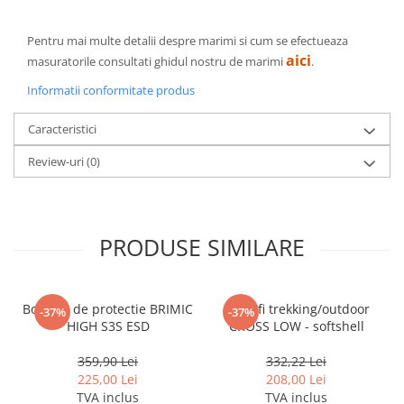
Pentru mai multe detalii despre marimi si cum se efectueaza
aici
masuratorile consultati ghidul nostru de marimi
.
Informatii conformitate produs
Caracteristici
Review-uri
(0)
PRODUSE SIMILARE
Bocanci de protectie BRIMIC
Pantofi trekking/outdoor
-37%
-37%
HIGH S3S ESD
CROSS LOW - softshell
359,90 Lei
332,22 Lei
225,00 Lei
208,00 Lei
TVA inclus
TVA inclus