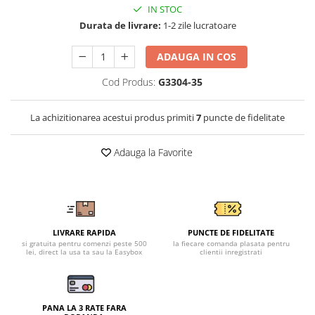
Tricouri clasice
IN STOC
Veste de lucru
Durata de livrare:
1-2 zile lucratoare
Impermeabila
ADAUGA IN COS
Combinezoane de lucru
impermeabile
Cod Produs:
G3304-35
Costume de ploaie impermeabile
Jachete / Bluze salopeta
La achizitionarea acestui produs primiti
7
puncte de fidelitate
Pantaloni impermeabili
Pelerine de ploaie
Adauga la Favorite
Veste de lucru
Industria alimentara
Manecute
Pantaloni de lucru
LIVRARE RAPIDA
PUNCTE DE FIDELITATE
Sorturi impermeabile
si gratuita pentru comenzi peste 500
la fiecare comanda plasata pentru
lei, direct la usa ta sau la Easybox
clientii inregistrati
Pantaloni de lucru in talie
Pentru sudura
Jachete pentru sudura
PANA LA 3 RATE FARA