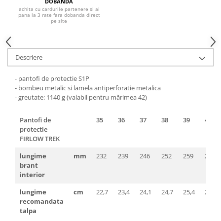
Pantaloni de protectie
DOBANDA
achita cu cardurile partenere si ai
Sorturi
pana la 3 rate fara dobanda direct
pe site
Pentru copii
Pantaloni de lucru cu pieptar
Veste de lucru
Descriere
Pentru femei
- pantofi de protectie S1P
Bluze pentru femei
- bombeu metalic si lamela antiperforatie metalica
Fleece-uri
-
greutate: 1140 g (valabil pentru mărimea 42)
Halate
Pantofi de
35
36
37
38
39
40
Jachete / Bluze salopeta
protectie
Pantaloni de lucru cu pieptar
FIRLOW TREK
Pantaloni de lucru in talie
lungime
mm
232
239
246
252
259
266
Tricouri polo
brant
Veste de lucru
interior
lungime
cm
22,7
23,4
24,1
24,7
25,4
26,1
recomandata
talpa