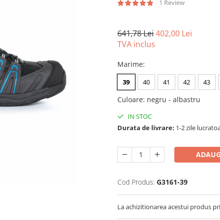
1 Review
641,78 Lei
402,00 Lei
TVA inclus
Marime
:
39
40
41
42
43
Culoare
:
negru - albastru
IN STOC
Durata de livrare:
1-2 zile lucrato
ADAUG
Cod Produs:
G3161-39
La achizitionarea acestui produs pr