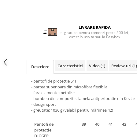
Tricouri clasice
Veste de lucru
Impermeabila
Combinezoane de lucru
LIVRARE RAPIDA
impermeabile
si gratuita pentru comenzi peste 500 lei,
direct la usa ta sau la Easybox
Costume de ploaie impermeabile
Jachete / Bluze salopeta
Pantaloni impermeabili
Pelerine de ploaie
Caracteristici
Video
(1)
Review-uri
(1)
Descriere
Veste de lucru
Industria alimentara
- pantofi de protectie S1P
- partea superioara din microfibra flexibila
Manecute
- fara elemente metalice
Pantaloni de lucru
- bombeu din compozit si lamela antiperforatie din Kevlar
- design sport
Sorturi impermeabile
-
greutate: 1036 g (valabil pentru mărimea 42)
Pantaloni de lucru in talie
Pentru sudura
Pantofi de
39
40
41
42
Jachete pentru sudura
protectie
DIGGER