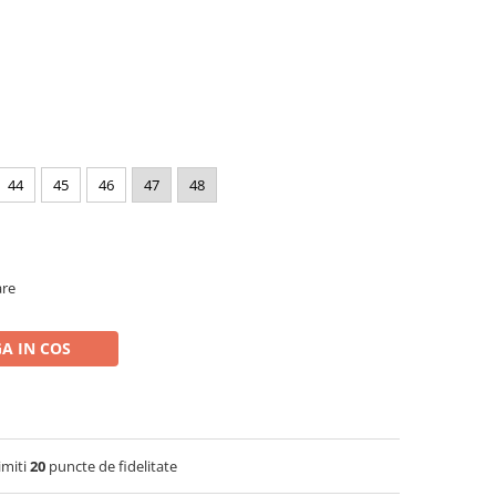
44
45
46
47
48
are
A IN COS
imiti
20
puncte de fidelitate