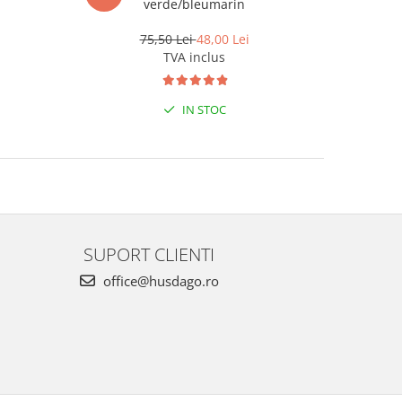
verde/bleumarin
75,50 Lei
48,00 Lei
3
TVA inclus
IN STOC
SUPORT CLIENTI
office@husdago.ro