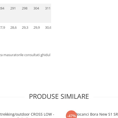
284
291
298
304
311
318
27,9
28,6
29,3
29,9
30,6
31,3
za masuratorile consultati ghidul
PRODUSE SIMILARE
i trekking/outdoor CROSS LOW -
Bocanci Bora New S1 S
-47%