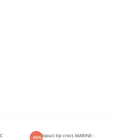
RC
Papuci tip crocs MARINE -
Pantofi
-36%
-60%