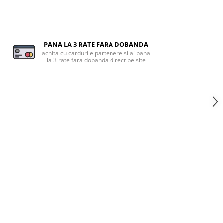
PANA LA 3 RATE FARA DOBANDA
achita cu cardurile partenere si ai pana
la 3 rate fara dobanda direct pe site