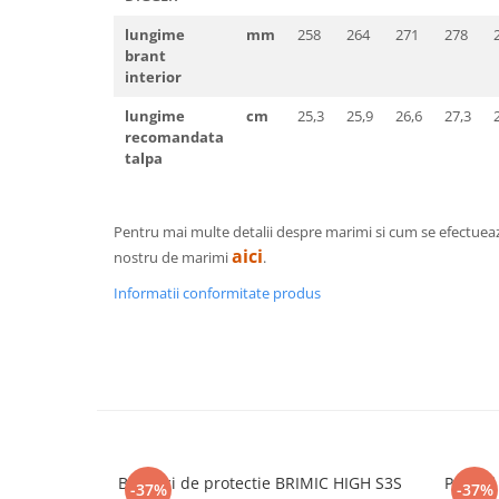
Pantaloni de protectie
Sorturi
lungime
mm
258
264
271
278
brant
Pentru copii
interior
Pantaloni de lucru cu pieptar
lungime
cm
25,3
25,9
26,6
27,3
Veste de lucru
recomandata
Pentru femei
talpa
Bluze pentru femei
Fleece-uri
Pentru mai multe detalii despre marimi si cum se efectuea
Halate
aici
nostru de marimi
.
Jachete / Bluze salopeta
Informatii conformitate produs
Pantaloni de lucru cu pieptar
Pantaloni de lucru in talie
Tricouri polo
Veste de lucru
Bocanci de protectie BRIMIC HIGH S3S
Pantof
-37%
-37%