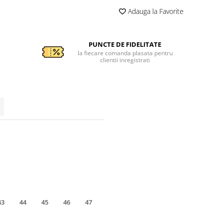
Adauga la Favorite
PUNCTE DE FIDELITATE
la fiecare comanda plasata pentru
clientii inregistrati
43
44
45
46
47
48