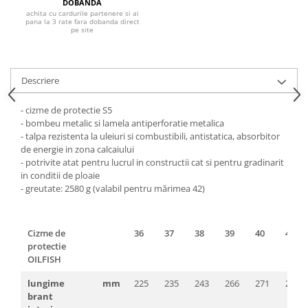
Pantaloni de protectie
DOBANDA
achita cu cardurile partenere si ai
Sorturi
pana la 3 rate fara dobanda direct
pe site
Pentru copii
Pantaloni de lucru cu pieptar
Veste de lucru
Descriere
Pentru femei
- cizme de protectie S5
Bluze pentru femei
- bombeu metalic si lamela antiperforatie metalica
Fleece-uri
- talpa rezistenta la uleiuri si combustibili, antistatica, absorbitor
de energie in zona calcaiului
Halate
- potrivite atat pentru lucrul in constructii cat si pentru gradinarit
Jachete / Bluze salopeta
in conditii de ploaie
Pantaloni de lucru cu pieptar
-
greutate: 2580 g (valabil pentru mărimea 42)
Pantaloni de lucru in talie
Tricouri polo
Cizme de
36
37
38
39
40
41
Veste de lucru
protectie
OILFISH
lungime
mm
225
235
243
266
271
277
brant