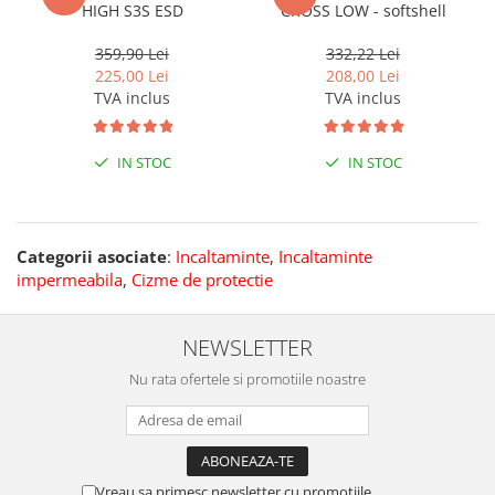
HIGH S3S ESD
CROSS LOW - softshell
359,90 Lei
332,22 Lei
225,00 Lei
208,00 Lei
TVA inclus
TVA inclus
IN STOC
IN STOC
Categorii asociate
:
Incaltaminte
,
Incaltaminte
impermeabila
,
Cizme de protectie
NEWSLETTER
Nu rata ofertele si promotiile noastre
Vreau sa primesc newsletter cu promotiile