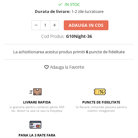
Tricouri clasice
IN STOC
Veste de lucru
Durata de livrare:
1-2 zile lucratoare
Impermeabila
ADAUGA IN COS
Combinezoane de lucru
impermeabile
Cod Produs:
G10Night-36
Costume de ploaie impermeabile
Jachete / Bluze salopeta
La achizitionarea acestui produs primiti
6
puncte de fidelitate
Pantaloni impermeabili
Pelerine de ploaie
Adauga la Favorite
Veste de lucru
Industria alimentara
Manecute
Pantaloni de lucru
LIVRARE RAPIDA
PUNCTE DE FIDELITATE
Sorturi impermeabile
si gratuita pentru comenzi peste 500
la fiecare comanda plasata pentru
lei, direct la usa ta sau la Easybox
clientii inregistrati
Pantaloni de lucru in talie
Pentru sudura
Jachete pentru sudura
PANA LA 3 RATE FARA