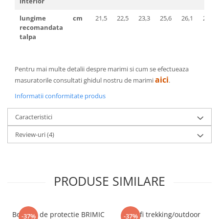
interior
lungime
cm
21,5
22,5
23,3
25,6
26,1
26,7
recomandata
talpa
Pentru mai multe detalii despre marimi si cum se efectueaza
aici
masuratorile consultati ghidul nostru de marimi
.
Informatii conformitate produs
Caracteristici
Review-uri
(4)
PRODUSE SIMILARE
Bocanci de protectie BRIMIC
Pantofi trekking/outdoor
-37%
-37%