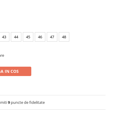
43
44
45
46
47
48
are
A IN COS
imiti
9
puncte de fidelitate