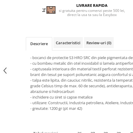
Tricouri clasice
LIVRARE RAPIDA
Veste de lucru
si gratuita pentru comenzi peste 500 lei,
direct la usa ta sau la Easybox
Impermeabila
Combinezoane de lucru
impermeabile
Costume de ploaie impermeabile
Caracteristici
Review-uri
(0)
Descriere
Jachete / Bluze salopeta
Pantaloni impermeabili
- bocanci de protectie S3 HRO SRC din piele pigmentata de
Pelerine de ploaie
- cu bombeu metalic din otel inoxidabil si lamela antiperfo
- captuseala interioara din material textil perforat rezisten
Veste de lucru
brant din tesut pe suport poliuretanic asigura confortul si a
Industria alimentara
- talpa este lipita, din cauciuc nitrilic, rezistenta la temper
grade Celsius timp de max. 60 de secunde), antiderapanta, a
Manecute
abraziune si hidrocarburi
Pantaloni de lucru
- inchidere cu siret si capse metalice
Sorturi impermeabile
- utilizare: Constructii, Industria petroliera, Ateliere, Indust
- greutate: 1200 gr (pt mar 42)
Pantaloni de lucru in talie
Pentru sudura
Jachete pentru sudura