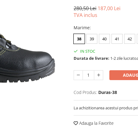
280,50 Lei
187,00 Lei
TVA inclus
Marime
:
38
39
40
41
42
IN STOC
Durata de livrare:
1-2 zile lucrato
ADAUG
Cod Produs:
Duras-38
La achizitionarea acestui produs pr
Adauga la Favorite