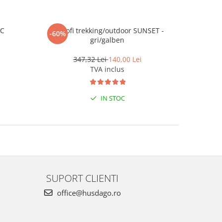
RC
Pantofi trekking/outdoor SUNSET -
Pap
-60%
-36%
gri/galben
347,32 Lei
140,00 Lei
TVA inclus
IN STOC
SUPORT CLIENTI
office@husdago.ro