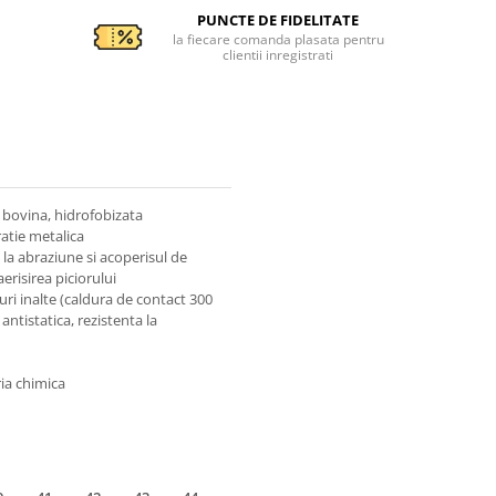
PUNCTE DE FIDELITATE
la fiecare comanda plasata pentru
clientii inregistrati
 bovina, hidrofobizata
ratie metalica
t la abraziune si acoperisul de
erisirea piciorului
aturi inalte (caldura de contact 300
ntistatica, rezistenta la
ria chimica