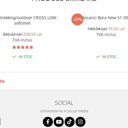
i trekking/outdoor CROSS LOW -
Bocanci Bora New S1 S
-47%
softshell
149,94 Lei
79,00 Lei
332,22 Lei
208,00 Lei
TVA inclus
TVA inclus
IN STOC
IN STOC
tie
SOCIAL
Urmareste-ne in social media