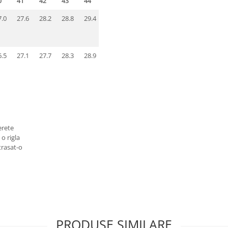
0
41
42
43
44
45
46
47
48
7.0
27.6
28.2
28.8
29.4
30.0
30.6
31.2
31.8
6.5
27.1
27.7
28.3
28.9
29.5
30.1
30.7
31.3
erete
 o rigla
trasat-o
PRODUSE SIMILARE