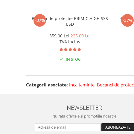
Bocanci de protectie BRIMIC HIGH S3S
Pantof
-37%
-37%
ESD
359,90 Lei
225,00 Lei
TVA inclus
IN STOC
Categorii asociate
:
Incaltaminte
,
Bocanci de protec
NEWSLETTER
Nu rata ofertele si promotiile noastre