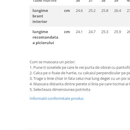
Tabel marimi
36
37
38
39
4
Pantaloni de protectie
Sorturi
lungime
cm
24.6
25.2
25.8
26.4
2
Pentru copii
brant
interior
Pantaloni de lucru cu pieptar
lungime
cm
24.1
24.7
25.3
25.9
2
Veste de lucru
recomandata
Pentru femei
a piciorului
Bluze pentru femei
Fleece-uri
Cum se masoara un picior:
Halate
1. Pune-ti sosetele pe care le vei purta de obicei cu pantofii
Jachete / Bluze salopeta
2. Calca pe o foaie de hartie, cu calcaiul perpendicular pe p
3. Trage o linie chiar in fata celui mai lung deget cu un pix si
Pantaloni de lucru cu pieptar
4. Masoara distanta dintre perete si linia pe care tocmai ai 
Pantaloni de lucru in talie
5. Selecteaza dimensiunea potrivita
Tricouri polo
Informatii conformitate produs
Veste de lucru