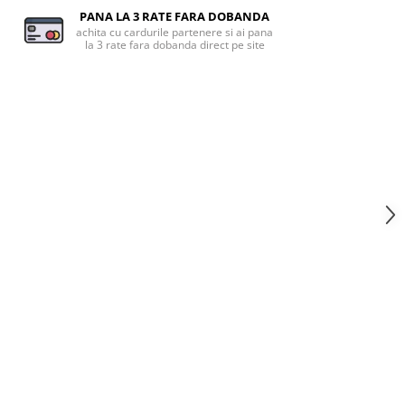
PANA LA 3 RATE FARA DOBANDA
achita cu cardurile partenere si ai pana
la 3 rate fara dobanda direct pe site